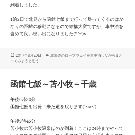
到着しました。
1泊2日で北見から函館七飯まで行って帰ってくるのはか
なりの距離の移動になるので結構大変ですが、車中泊を
含めて良い思い出になりました(*^^)v
投
2017年8月20日
カ
北海道のロープウェイを車中泊しながらまわ
ってみようと思う
稿
テ
日:
ゴ
リ
ー
函館七飯～苫小牧～千歳
午後6時30分
函館七飯を出発！来た道を戻ります(´×ω×`)
午後9時45分
苫小牧の苫小牧温泉ほのか到着！ここは24時までやって