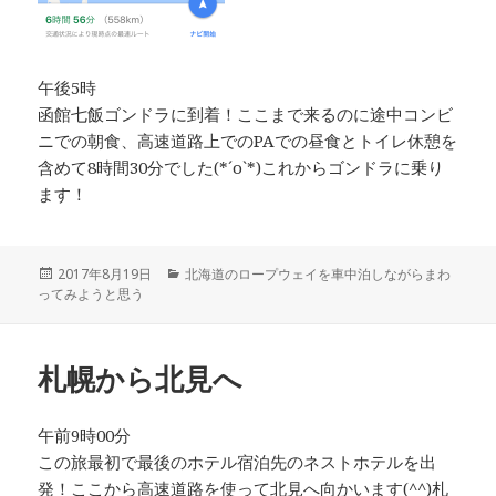
午後5時
函館七飯ゴンドラに到着！ここまで来るのに途中コンビ
ニでの朝食、高速道路上でのPAでの昼食とトイレ休憩を
含めて8時間30分でした(*´ο`*)これからゴンドラに乗り
ます！
投
2017年8月19日
カ
北海道のロープウェイを車中泊しながらまわ
ってみようと思う
稿
テ
日:
ゴ
リ
ー
札幌から北見へ
午前9時00分
この旅最初で最後のホテル宿泊先のネストホテルを出
発！ここから高速道路を使って北見へ向かいます(^^)札