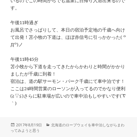
いるのでこの時間からでも温泉に日帰り入浴出来るので
す。
午後11時過ぎ
お風呂でさっぱりして、本日の宿泊予定地の千歳へ向け
て出発！苫小牧の下道は、ほぼ赤信号に引っかかった( ꒪
Д꒪)ノ
午後11時45分
苫小牧から下道を走ってきたからかわりと時間がかかり
ましたが千歳に到着！
宿泊は、道の駅サーモン・パーク千歳にて車中泊です！
ここは24時間営業のローソンが入ってるのでかなり便利
(≧▽≦)さらに駐車場が広いので車中泊もしやすいです(´∇
｀)
投
2017年8月19日
カ
北海道のロープウェイを車中泊しながらまわ
ってみようと思う
稿
テ
日:
ゴ