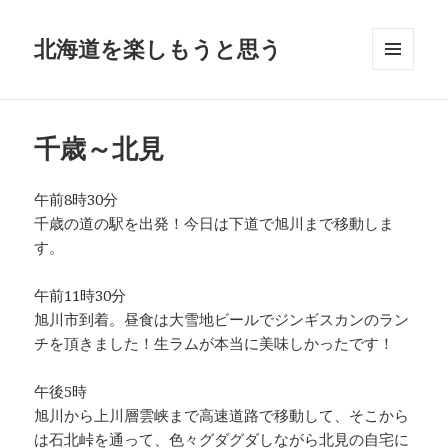
北海道を楽しもうと思う
メニュ
ーとウ
ィジェ
ット
千歳～北見
午前8時30分
千歳の道の駅を出発！今日は下道で旭川まで移動しま
す。
午前11時30分
旭川市到着。昼食は大雪地ビールでジンギスカンのラン
チを頂きました！生ラムが本当に美味しかったです！
午後5時
旭川から上川層雲峡まで高速道路で移動して、そこから
は石北峠を通って、色々グダグダしながら北見の自宅に