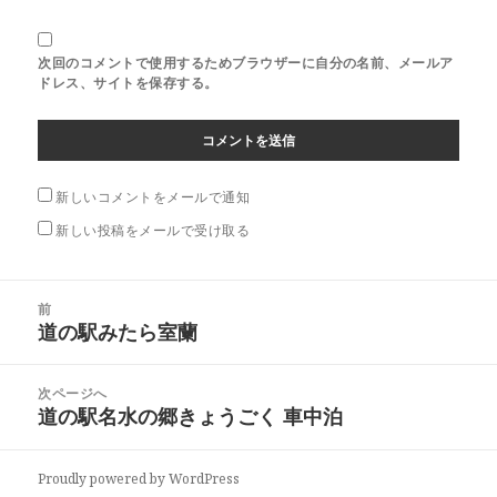
次回のコメントで使用するためブラウザーに自分の名前、メールア
ドレス、サイトを保存する。
新しいコメントをメールで通知
新しい投稿をメールで受け取る
投
前
稿
道の駅みたら室蘭
前
ナ
の
ビ
投
次ページへ
ゲ
稿:
道の駅名水の郷きょうごく 車中泊
次
ー
の
シ
投
ョ
Proudly powered by WordPress