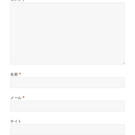
す
ウ
す
)
ィ
)
ン
ド
ウ
で
開
き
ま
す
)
名前
*
メール
*
サイト