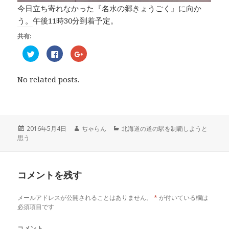
今日立ち寄れなかった『名水の郷きょうごく』に向か
う。午後11時30分到着予定。
共有:
ク
F
ク
リ
a
リ
ッ
c
ッ
ク
e
ク
し
b
し
No related posts.
て
o
て
T
o
G
w
k
o
i
で
o
t
共
g
t
有
l
e
す
e
r
る
+
投
2016年5月4日
作
ぢゃらん
カ
北海道の道の駅を制覇しようと
で
に
で
思う
稿
成
テ
共
は
共
有
ク
有
日:
者
ゴ
(
リ
(
リ
新
ッ
新
し
ク
し
ー
い
し
い
コメントを残す
ウ
て
ウ
ィ
く
ィ
ン
だ
ン
ド
さ
ド
メールアドレスが公開されることはありません。
*
が付いている欄は
ウ
い
ウ
で
(
で
必須項目です
開
新
開
き
し
き
ま
い
ま
コメント