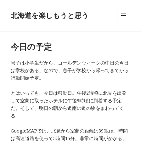
北海道を楽しもうと思う
メニュ
ーとウ
ィジェ
ット
今日の予定
息子は小学生だから、ゴールデンウィークの中日の今日
は学校がある。なので、息子が学校から帰ってきてから
行動開始予定。
とはいっても、今日は移動日。午後2時頃に北見を出発
して室蘭に取ったホテルに午後9時頃に到着する予定
だ。そして、明日の朝から道南の道の駅をまわってく
る。
GoogleMAPでは、北見から室蘭の距離は390km。時間
は高速道路を使って5時間15分。非常に時間がかかる。