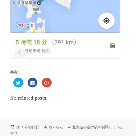
共有:
ク
F
ク
リ
a
リ
ッ
c
ッ
ク
e
ク
し
b
し
No related posts.
て
o
て
T
o
G
w
k
o
i
で
o
t
共
g
t
有
l
e
す
e
r
る
+
投
2016年5月2日
作
ぢゃらん
カ
北海道の道の駅を制覇しようと
で
に
で
思う
稿
成
テ
共
は
共