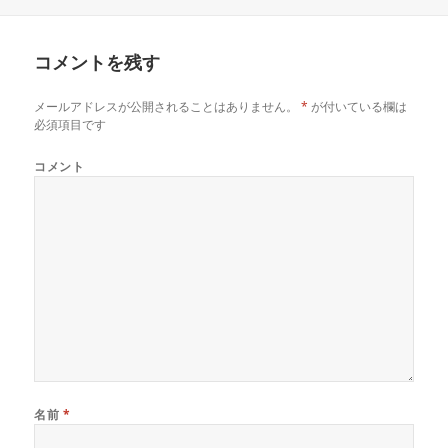
有
ク
有
日:
者
ゴ
(
リ
(
リ
新
ッ
新
し
ク
し
ー
い
し
い
コメントを残す
ウ
て
ウ
ィ
く
ィ
ン
だ
ン
ド
さ
ド
メールアドレスが公開されることはありません。
*
が付いている欄は
ウ
い
ウ
で
(
で
必須項目です
開
新
開
き
し
き
ま
い
ま
コメント
す
ウ
す
)
ィ
)
ン
ド
ウ
で
開
き
ま
す
)
名前
*