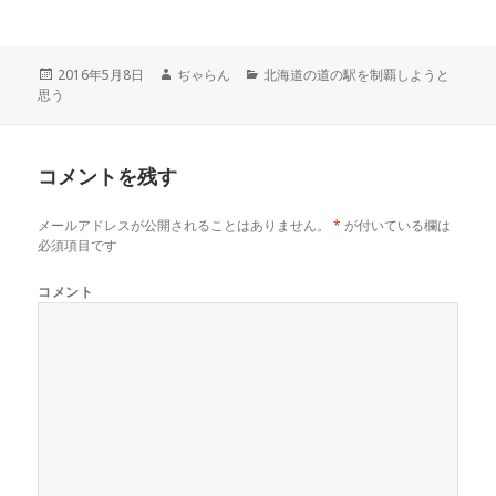
w
k
o
i
で
o
t
共
g
t
有
l
e
す
e
r
る
+
投
2016年5月8日
作
ぢゃらん
カ
北海道の道の駅を制覇しようと
で
に
で
思う
稿
成
テ
共
は
共
有
ク
有
日:
者
ゴ
(
リ
(
リ
新
ッ
新
し
ク
し
ー
い
し
い
コメントを残す
ウ
て
ウ
ィ
く
ィ
ン
だ
ン
ド
さ
ド
メールアドレスが公開されることはありません。
*
が付いている欄は
ウ
い
ウ
で
(
で
必須項目です
開
新
開
き
し
き
ま
い
ま
コメント
す
ウ
す
)
ィ
)
ン
ド
ウ
で
開
き
ま
す
)