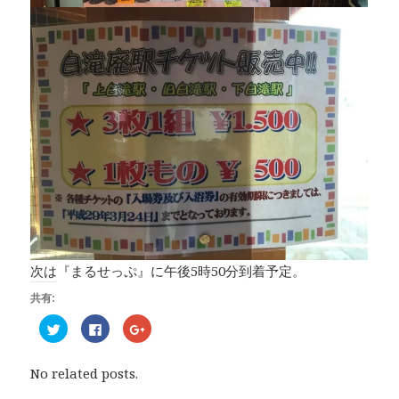
次は『まるせっぷ』に午後5時50分到着予定。
共有:
ク
F
ク
リ
a
リ
ッ
c
ッ
ク
e
ク
し
b
し
No related posts.
て
o
て
T
o
G