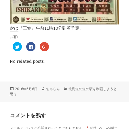
次は『三笠』午前11時10分到着予定。
共有:
ク
F
ク
リ
a
リ
ッ
c
ッ
ク
e
ク
し
b
し
No related posts.
て
o
て
T
o
G
w
k
o
i
で
o
t
共
g
t
有
l
e
す
e
r
る
+
投
2016年5月6日
作
ぢゃらん
カ
北海道の道の駅を制覇しようと
で
に
で
思う
稿
成
テ
共
は
共
有
ク
有
日:
者
ゴ
(
リ
(
リ
新
ッ
新
し
ク
し
ー
い
し
い
コメントを残す
ウ
て
ウ
ィ
く
ィ
ン
だ
ン
ド
さ
ド
メールアドレスが公開されることはありません。
*
が付いている欄は
ウ
い
ウ