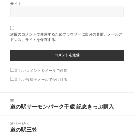
サイト
次回のコメントで使用するためブラウザーに自分の名前、メールア
ドレス、サイトを保存する。
新しいコメントをメールで通知
新しい投稿をメールで受け取る
投
前
稿
道の駅サーモンパーク千歳 記念きっぷ購入
前
ナ
の
ビ
投
次ページへ
ゲ
稿:
道の駅三笠
次
ー