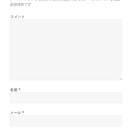
で
(
で
必須項目です
開
新
開
き
し
き
ま
い
ま
コメント
す
ウ
す
)
ィ
)
ン
ド
ウ
で
開
き
ま
す
)
名前
*
メール
*