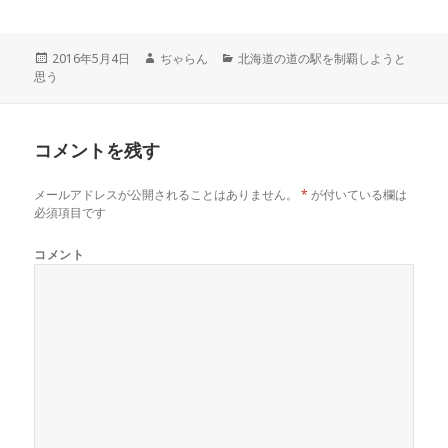
i
で
o
t
共
g
t
有
l
e
す
e
r
る
+
投
2016年5月4日
作
ぢゃらん
カ
北海道の道の駅を制覇しようと
で
に
で
思う
稿
成
テ
共
は
共
有
ク
有
日:
者
ゴ
(
リ
(
リ
新
ッ
新
し
ク
し
ー
い
し
い
コメントを残す
ウ
て
ウ
ィ
く
ィ
ン
だ
ン
ド
さ
ド
メールアドレスが公開されることはありません。
*
が付いている欄は
ウ
い
ウ
で
(
で
必須項目です
開
新
開
き
し
き
ま
い
ま
コメント
す
ウ
す
)
ィ
)
ン
ド
ウ
で
開
き
ま
す
)