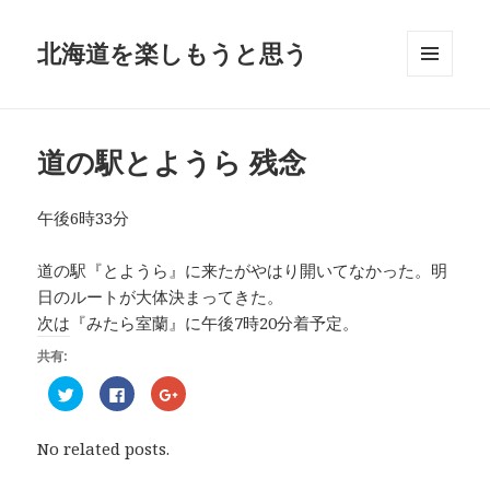
北海道を楽しもうと思う
メニュ
ーとウ
ィジェ
ット
道の駅とようら 残念
午後6時33分
道の駅『とようら』に来たがやはり開いてなかった。明
日のルートが大体決まってきた。
次は『みたら室蘭』に午後7時20分着予定。
共有:
ク
F
ク
リ
a
リ
ッ
c
ッ
ク
e
ク
し
b
し
No related posts.
て
o
て
T
o
G
w
k
o