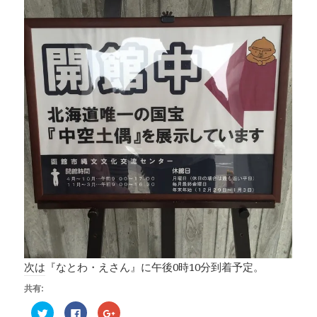
次は『なとわ・えさん』に午後0時10分到着予定。
共有:
ク
F
ク