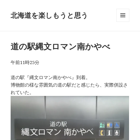
北海道を楽しもうと思う
メニュ
ーとウ
ィジェ
ット
道の駅縄文ロマン南かやべ
午前11時25分
道の駅『縄文ロマン南かやべ』到着。
博物館の様な雰囲気の道の駅だと感じたら、実際併設さ
れていた。