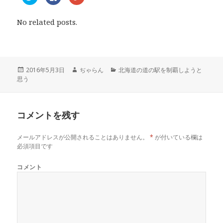
リ
a
リ
ッ
c
ッ
ク
e
ク
し
b
し
No related posts.
て
o
て
T
o
G
w
k
o
i
で
o
t
共
g
t
有
l
e
す
e
r
る
+
投
2016年5月3日
作
ぢゃらん
カ
北海道の道の駅を制覇しようと
で
に
で
思う
稿
成
テ
共
は
共
有
ク
有
日:
者
ゴ
(
リ
(
リ
新
ッ
新
し
ク
し
ー
い
し
い
コメントを残す
ウ
て
ウ
ィ
く
ィ
ン
だ
ン
ド
さ
ド
メールアドレスが公開されることはありません。
*
が付いている欄は
ウ
い
ウ
で
(
で
必須項目です
開
新
開
き
し
き
ま
い
ま
コメント
す
ウ
す
)
ィ
)
ン
ド
ウ
で
開
き
ま
す