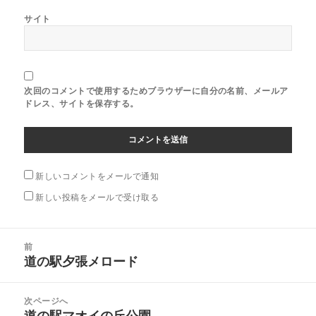
サイト
次回のコメントで使用するためブラウザーに自分の名前、メールア
ドレス、サイトを保存する。
新しいコメントをメールで通知
新しい投稿をメールで受け取る
投
前
稿
道の駅夕張メロード
前
ナ
の
ビ
投
次ページへ
ゲ
稿:
道の駅マオイの丘公園
次