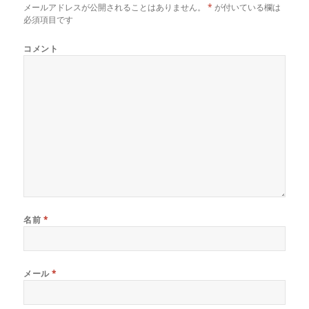
ド
さ
ド
メールアドレスが公開されることはありません。
*
が付いている欄は
ウ
い
ウ
で
(
で
必須項目です
開
新
開
き
し
き
ま
い
ま
コメント
す
ウ
す
)
ィ
)
ン
ド
ウ
で
開
き
ま
す
)
名前
*
メール
*