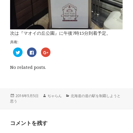
次は『マオイの丘公園』に午後7時15分到着予定。
共有:
ク
F
ク
リ
a
リ
ッ
c
ッ
ク
e
ク
し
b
し
No related posts.
て
o
て
T
o
G
w
k
o
i
で
o
t
共
g
t
有
l
e
す
e
r
る
+
投
2016年5月5日
作
ぢゃらん
カ
北海道の道の駅を制覇しようと
で
に
で
思う
稿
成
テ
共
は
共
有
ク
有
日:
者
ゴ
(
リ
(
リ
新
ッ
新
し
ク
し
ー
い
し
い
コメントを残す
ウ
て
ウ
ィ
く
ィ
ン
だ
ン