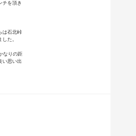
ンチを頂き
らは石北峠
ました。
かなりの距
良い思い出