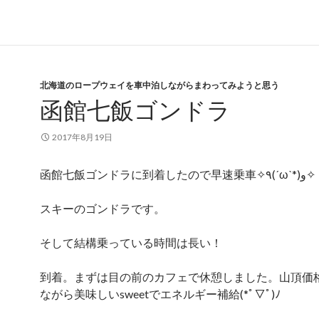
北海道のロープウェイを車中泊しながらまわってみようと思う
函館七飯ゴンドラ
2017年8月19日
函館七飯ゴンドラに到着したので早速乗車✧٩(ˊωˋ*)و✧
スキーのゴンドラです。
そして結構乗っている時間は長い！
到着。まずは目の前のカフェで休憩しました。山頂価
ながら美味しいsweetでエネルギー補給(*ﾟ▽ﾟ)ﾉ