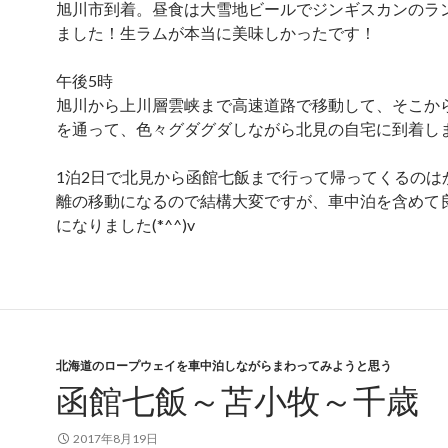
旭川市到着。昼食は大雪地ビールでジンギスカンのラ
ました！生ラムが本当に美味しかったです！
午後5時
旭川から上川層雲峡まで高速道路で移動して、そこか
を通って、色々グダグダしながら北見の自宅に到着し
1泊2日で北見から函館七飯まで行って帰ってくるのは
離の移動になるので結構大変ですが、車中泊を含めて
になりました(*^^)v
北海道のロープウェイを車中泊しながらまわってみようと思う
函館七飯～苫小牧～千歳
2017年8月19日