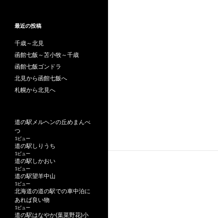
最近の投稿
千歳～北見
函館七飯～苫小牧～千歳
函館七飯ゴンドラ
北見から函館七飯へ
札幌から北見へ
道の駅メルヘンの丘めまんべ
つ
1ビュー
道の駅しりうち
1ビュー
道の駅しかおい
1ビュー
道の駅望羊中山
1ビュー
北海道の道の駅での車中泊に
あれば良い物
1ビュー
道の駅はなやか(葉菜野花)小