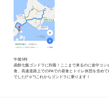
午後5時
函館七飯ゴンドラに到着！ここまで来るのに途中コン
食、高速道路上でのPAでの昼食とトイレ休憩を含めて8
でした(*´ο`*)これからゴンドラに乗ります！