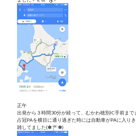
正午
出発から３時間30分が経って、むかわ穂別IC手前まで
占冠PAを横目に通り過ぎた時には自動車がPAに入り
雑してました(✽´ཫ`✽)