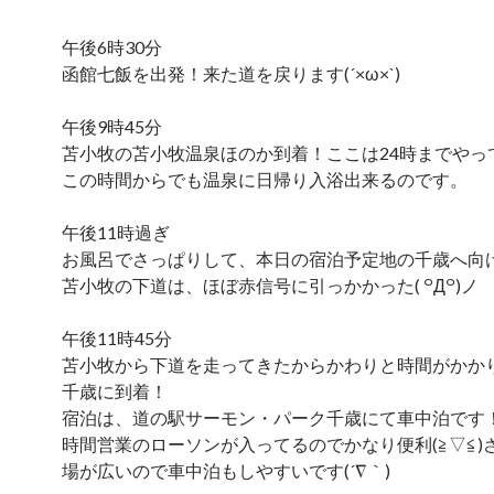
午後6時30分
函館七飯を出発！来た道を戻ります(´×ω×`)
午後9時45分
苫小牧の苫小牧温泉ほのか到着！ここは24時までやっ
この時間からでも温泉に日帰り入浴出来るのです。
午後11時過ぎ
お風呂でさっぱりして、本日の宿泊予定地の千歳へ向
苫小牧の下道は、ほぼ赤信号に引っかかった( ꒪Д꒪)ノ
午後11時45分
苫小牧から下道を走ってきたからかわりと時間がかか
千歳に到着！
宿泊は、道の駅サーモン・パーク千歳にて車中泊です！
時間営業のローソンが入ってるのでかなり便利(≧▽≦)
場が広いので車中泊もしやすいです(´∇｀)