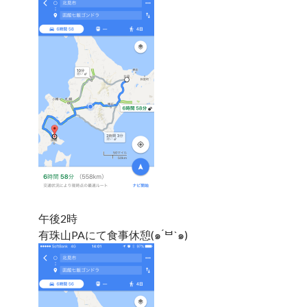
午後2時
有珠山PAにて食事休憩(๑ ́ᄇ`๑)