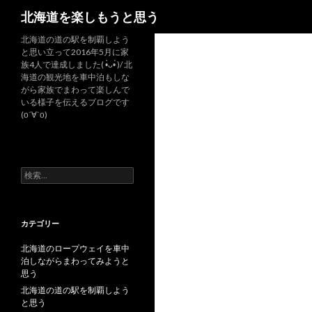
検
北海道を楽しもうと思う
索
北海道の道の駅を制覇しよう
と思い立って2016年5月に家
族4人で達成しました( •̀ᴗ•́ )/ 北
海道の観光地を車中泊もしな
がら家族でまわって楽しんで
いる様子を伝えるブログです
(о´∀`о)
検
索
:
カテゴリー
北海道のロープウェイを車中
泊しながらまわってみようと
思う
北海道の道の駅を制覇しよう
と思う