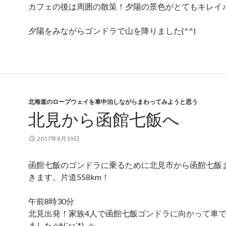
カフェの後は周囲の散策！夕陽の景色がとてもキレイ♪
夕陽をみながらゴンドラで山を降りました(^^)
北海道のロープウェイを車中泊しながらまわってみようと思う
北見から函館七飯へ
2017年8月19日
函館七飯のゴンドラに乗るために北見市から函館七飯
きます。片道558km！
午前8時30分
北見出発！家族4人で函館七飯ゴンドラに向かって車
ました✧٩(ˊωˋ*)و✧