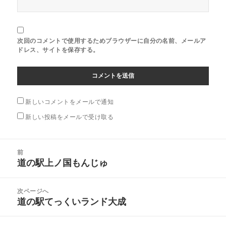
次回のコメントで使用するためブラウザーに自分の名前、メールア
ドレス、サイトを保存する。
新しいコメントをメールで通知
新しい投稿をメールで受け取る
投
前
稿
道の駅上ノ国もんじゅ
前
ナ
の
ビ
投
次ページへ
ゲ
稿:
道の駅てっくいランド大成
次
ー
の
シ
投