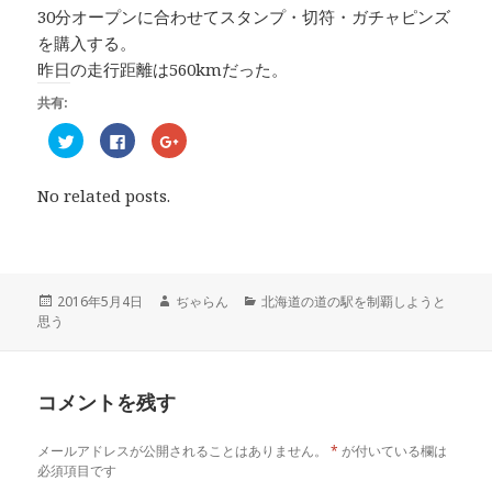
30分オープンに合わせてスタンプ・切符・ガチャピンズ
を購入する。
昨日の走行距離は560kmだった。
共有:
ク
F
ク
リ
a
リ
ッ
c
ッ
ク
e
ク
し
b
し
No related posts.
て
o
て
T
o
G
w
k
o
i
で
o
t
共
g
t
有
l
e
す
e
r
る
+
投
2016年5月4日
作
ぢゃらん
カ
北海道の道の駅を制覇しようと
で
に
で
思う
稿
成
テ
共
は
共
有
ク
有
日:
者
ゴ
(
リ
(
リ
新
ッ
新
し
ク
し
ー
い
し
い
コメントを残す
ウ
て
ウ
ィ
く
ィ
ン
だ
ン
ド
さ
ド
メールアドレスが公開されることはありません。
*
が付いている欄は
ウ
い
ウ
で
(
で
必須項目です
開
新
開