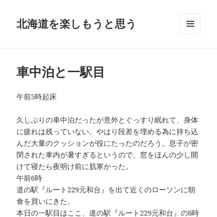
北海道を楽しもうと思う
メニュ
ーとウ
ィジェ
ット
車中泊と一駅目
午前5時起床
久しぶりの車中泊だったが意外とぐっすり眠れて、身体
に疲れは残っていない。やはり段差を埋める為に持ち込
んだ大量のクッションが役にたったのだろう。息子が密
閉された車内が暑すぎるというので、窓をほんの少し開
けて寝たら夜明け前に肌寒かった。
午前6時
道の駅『ルート229元和台』を出て近くのローソンに朝
食を買いにきた。
本日の一駅目はここ、道の駅『ルート229元和台』の8時