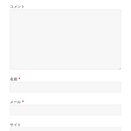
き
し
き
ま
い
ま
コメント
す
ウ
す
)
ィ
)
ン
ド
ウ
で
開
き
ま
す
)
名前
*
メール
*
サイト