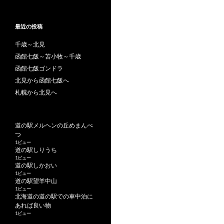
最近の投稿
千歳～北見
函館七飯～苫小牧～千歳
函館七飯ゴンドラ
北見から函館七飯へ
札幌から北見へ
道の駅メルヘンの丘めまんべ
つ
1ビュー
道の駅しりうち
1ビュー
道の駅しかおい
1ビュー
道の駅望羊中山
1ビュー
北海道の道の駅での車中泊に
あれば良い物
1ビュー