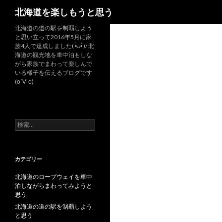
検
北海道を楽しもうと思う
索
北海道の道の駅を制覇しよう
と思い立って2016年5月に家
族4人で達成しました( •̀ᴗ•́ )/ 北
海道の観光地を車中泊もしな
がら家族でまわって楽しんで
いる様子を伝えるブログです
(о´∀`о)
検
索
:
カテゴリー
北海道のロープウェイを車中
泊しながらまわってみようと
思う
北海道の道の駅を制覇しよう
と思う