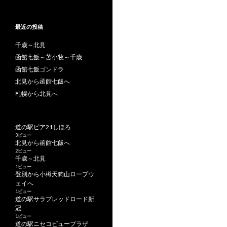
最近の投稿
千歳～北見
函館七飯～苫小牧～千歳
函館七飯ゴンドラ
北見から函館七飯へ
札幌から北見へ
道の駅ピア21しほろ
3ビュー
北見から函館七飯へ
2ビュー
千歳～北見
1ビュー
登別から小樽天狗山ロープウ
ェイへ
1ビュー
道の駅サラブレッドロード新
冠
1ビュー
道の駅ニセコビュープラザ