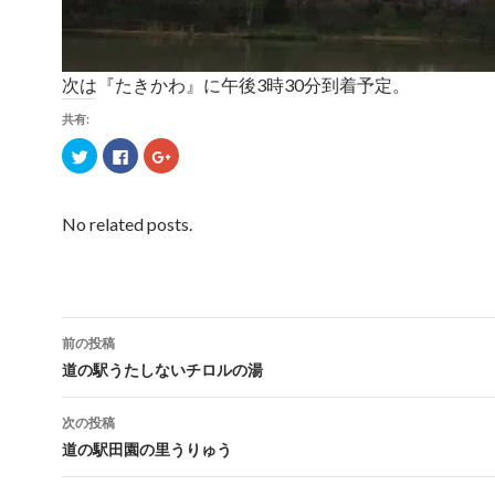
次は『たきかわ』に午後3時30分到着予定。
共有:
ク
F
ク
リ
a
リ
ッ
c
ッ
ク
e
ク
し
b
し
て
o
て
No related posts.
T
o
G
w
k
o
i
で
o
t
共
g
t
有
l
e
す
e
r
る
+
で
に
で
共
は
共
前の投稿
有
ク
有
(
リ
(
投
道の駅うたしないチロルの湯
新
ッ
新
し
ク
し
い
し
い
稿
ウ
て
ウ
次の投稿
ィ
く
ィ
ン
だ
ン
ナ
道の駅田園の里うりゅう
ド
さ
ド
ウ
い
ウ
で
(
で
ビ