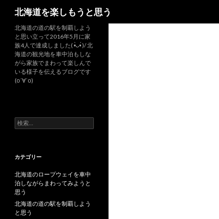
検
北海道を楽しもうと思う
索
北海道の道の駅を制覇しよう
と思い立って2016年5月に家
族4人で達成しました( •̀ᴗ•́ )/ 北
海道の観光地を車中泊もしな
がら家族でまわって楽しんで
いる様子を伝えるブログです
(о´∀`о)
検
索
:
カテゴリー
北海道のロープウェイを車中
泊しながらまわってみようと
思う
北海道の道の駅を制覇しよう
と思う