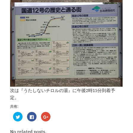
次は『うたしないチロルの湯』に午後2時15分到着予
定。
共有:
ク
F
ク
リ
a
リ
ッ
c
ッ
ク
e
ク
し
b
し
No related posts.