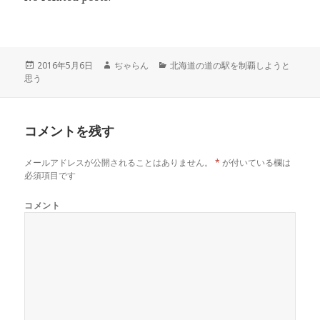
て
o
て
T
o
G
w
k
o
i
で
o
t
共
g
t
有
l
e
す
e
r
る
+
投
2016年5月6日
作
ぢゃらん
カ
北海道の道の駅を制覇しようと
で
に
で
思う
稿
成
テ
共
は
共
有
ク
有
日:
者
ゴ
(
リ
(
リ
新
ッ
新
し
ク
し
ー
い
し
い
コメントを残す
ウ
て
ウ
ィ
く
ィ
ン
だ
ン
ド
さ
ド
メールアドレスが公開されることはありません。
*
が付いている欄は
ウ
い
ウ
で
(
で
必須項目です
開
新
開
き
し
き
ま
い
ま
コメント
す
ウ
す
)
ィ
)
ン
ド
ウ
で
開
き
ま
す
)