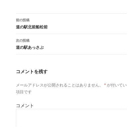
t
共
g
t
有
l
e
す
e
r
る
+
で
に
で
共
は
共
前の投稿
有
ク
有
(
リ
(
投
道の駅北前船松前
新
ッ
新
し
ク
し
い
し
い
稿
ウ
て
ウ
次の投稿
ィ
く
ィ
ン
だ
ン
ナ
道の駅あっさぶ
ド
さ
ド
ウ
い
ウ
で
(
で
ビ
開
新
開
き
し
き
ゲ
ま
い
ま
す
ウ
す
コメントを残す
)
ィ
)
ー
ン
ド
ウ
メールアドレスが公開されることはありません。
*
が付いてい
シ
で
開
項目です
き
ョ
ま
す
)
コメント
ン