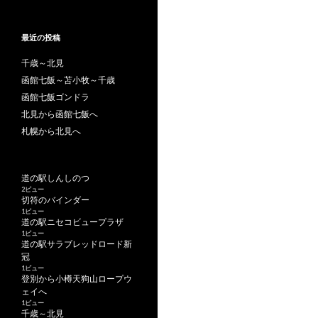
最近の投稿
千歳～北見
函館七飯～苫小牧～千歳
函館七飯ゴンドラ
北見から函館七飯へ
札幌から北見へ
道の駅しんしのつ
2ビュー
切符のバインダー
1ビュー
道の駅ニセコビュープラザ
1ビュー
道の駅サラブレッドロード新
冠
1ビュー
登別から小樽天狗山ロープウ
ェイへ
1ビュー
千歳～北見