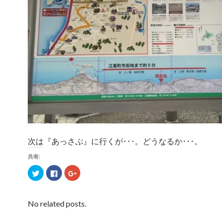
次は『あっさぶ』に行くが･･･。どうなるか･･･。
共有:
ク
F
ク
リ
a
リ
ッ
c
ッ
ク
e
ク
し
b
し
て
o
て
No related posts.
T
o
G
w
k
o
i
で
o