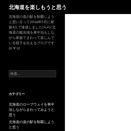
検
北海道を楽しもうと思う
索
北海道の道の駅を制覇しよう
と思い立って2016年5月に家
族4人で達成しました( •̀ᴗ•́ )/ 北
海道の観光地を車中泊もしな
がら家族でまわって楽しんで
いる様子を伝えるブログです
(о´∀`о)
検
索
:
カテゴリー
北海道のロープウェイを車中
泊しながらまわってみようと
思う
北海道の道の駅を制覇しよう
と思う