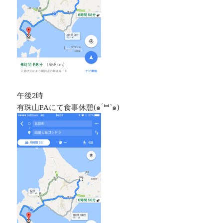
午後2時
有珠山PAにて食事休憩(๑ ́ᄇ`๑)