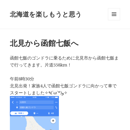
北海道を楽しもうと思う
メニュ
ーとウ
ィジェ
ット
北見から函館七飯へ
函館七飯のゴンドラに乗るために北見市から函館七飯ま
で行ってきます。片道558km！
午前8時30分
北見出発！家族4人で函館七飯ゴンドラに向かって車で
スタートしました✧٩(ˊωˋ*)و✧