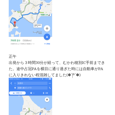
正午
出発から３時間30分が経って、むかわ穂別IC手前までき
た。途中占冠PAを横目に通り過ぎた時には自動車がPA
に入りきれない程混雑してました(✽´ཫ`✽)