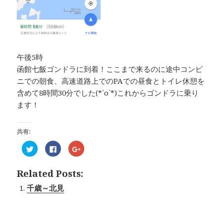
午後5時
函館七飯ゴンドラに到着！ここまで来るのに途中コンビ
ニでの朝食、高速道路上でのPAでの昼食とトイレ休憩を
含めて8時間30分でした(*´ο`*)これからゴンドラに乗り
ます！
共有:
ク
F
ク
リ
a
リ
ッ
c
ッ
ク
e
ク
し
b
し
Related Posts:
て
o
て
T
o
G
千歳～北見
w
k
o
i
で
o
t
共
g
t
有
l
e
す
e
r
る
+