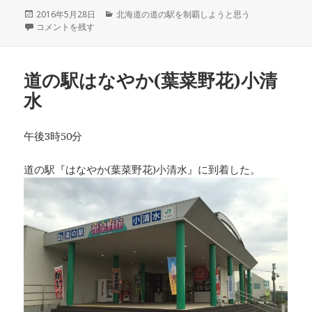
投
2016年5月28日
カ
北海道の道の駅を制覇しようと思う
稿
道の駅流氷街道網走 に
コメントを残す
テ
日:
ゴ
リ
ー
道の駅はなやか(葉菜野花)小清
水
午後3時50分
道の駅『はなやか(葉菜野花)小清水』に到着した。