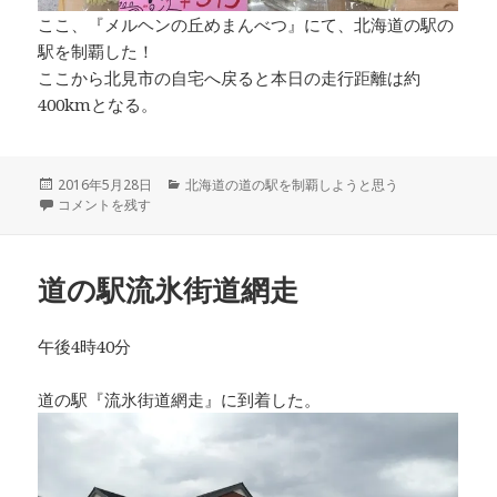
ここ、『メルヘンの丘めまんべつ』にて、北海道の駅の
駅を制覇した！
ここから北見市の自宅へ戻ると本日の走行距離は約
400kmとなる。
投
2016年5月28日
カ
北海道の道の駅を制覇しようと思う
稿
道の駅メルヘンの丘めまんべつ に
コメントを残す
テ
日:
ゴ
リ
ー
道の駅流氷街道網走
午後4時40分
道の駅『流氷街道網走』に到着した。