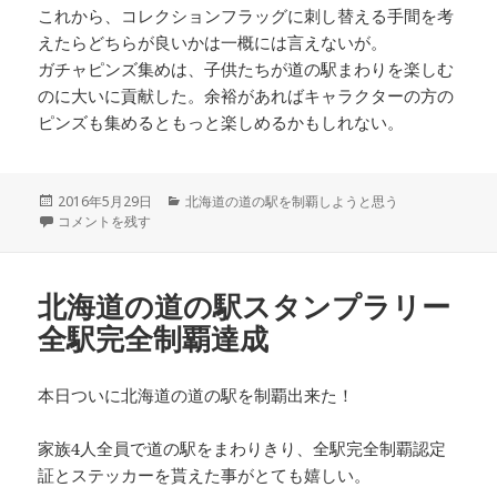
これから、コレクションフラッグに刺し替える手間を考
えたらどちらが良いかは一概には言えないが。
ガチャピンズ集めは、子供たちが道の駅まわりを楽しむ
のに大いに貢献した。余裕があればキャラクターの方の
ピンズも集めるともっと楽しめるかもしれない。
投
2016年5月29日
カ
北海道の道の駅を制覇しようと思う
稿
北海道道の駅ガチャピンズラリー 達成 に
コメントを残す
テ
日:
ゴ
リ
ー
北海道の道の駅スタンプラリー
全駅完全制覇達成
本日ついに北海道の道の駅を制覇出来た！
家族4人全員で道の駅をまわりきり、全駅完全制覇認定
証とステッカーを貰えた事がとても嬉しい。