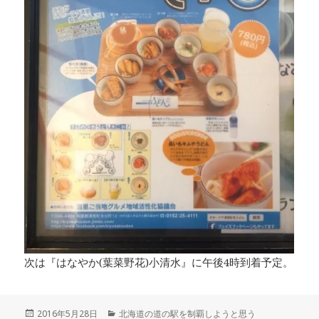
次は『はなやか(葉菜野花)小清水』に午後4時到着予定。
投
2016年5月28日
カ
北海道の道の駅を制覇しようと思う