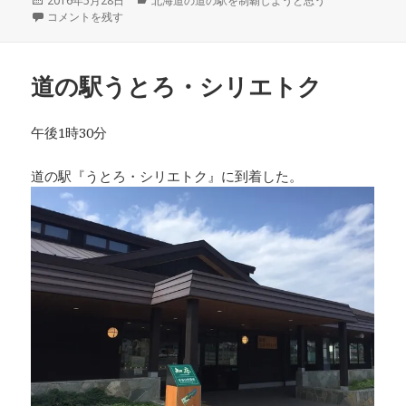
投
2016年5月28日
カ
北海道の道の駅を制覇しようと思う
稿
道の駅しゃり に
コメントを残す
テ
日:
ゴ
リ
ー
道の駅うとろ・シリエトク
午後1時30分
道の駅『うとろ・シリエトク』に到着した。