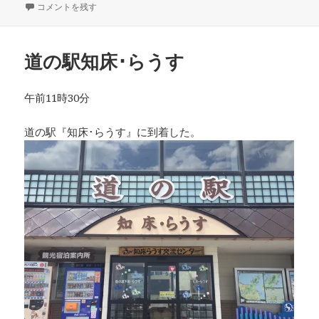
稿
道の駅うとろ・シリエトク に
コメントを残す
テ
日:
ゴ
リ
ー
道の駅知床･らうす
午前11時30分
道の駅『知床･らうす』に到着した。