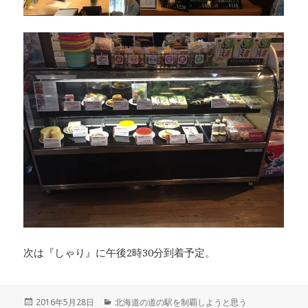
次は『しゃり』に午後2時30分到着予定。
投
2016年5月28日
カ
北海道の道の駅を制覇しようと思う