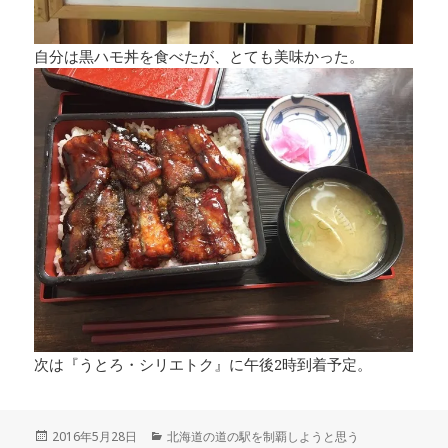
自分は黒ハモ丼を食べたが、とても美味かった。
次は『うとろ・シリエトク』に午後2時到着予定。
投
2016年5月28日
カ
北海道の道の駅を制覇しようと思う