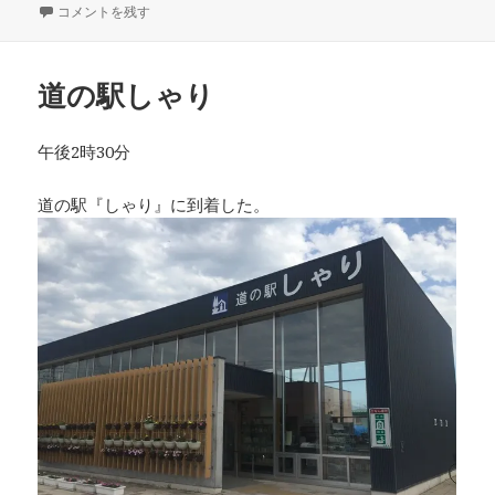
稿
道の駅パパスランドさっつる に
コメントを残す
テ
日:
ゴ
リ
ー
道の駅しゃり
午後2時30分
道の駅『しゃり』に到着した。