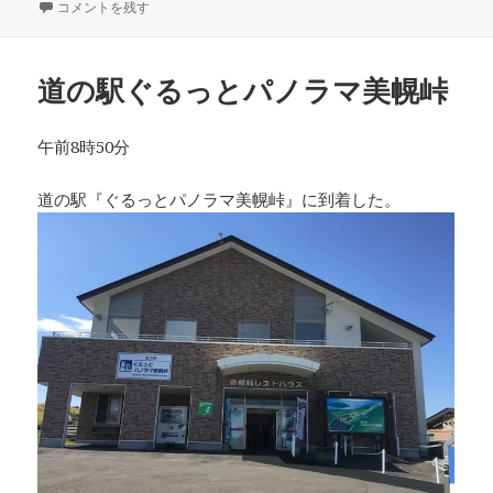
稿
道の駅知床･らうす に
コメントを残す
テ
日:
ゴ
リ
ー
道の駅ぐるっとパノラマ美幌峠
午前8時50分
道の駅『ぐるっとパノラマ美幌峠』に到着した。