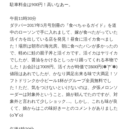
駐車料金は900円！高いなあー。
午前11時30分
ダテパー2017年5月号別冊の『食べちゃるガイド』を道
中のローソンで手に入れまして、嫁が食べたがっていた
活イカを出している店を発見！昼食に活イカ食べまし
た！場所は朝市の海光房。朝に食べたパンが多かったの
で、軽めに鮭の親子丼と活イカです。活イカはヤリイカ
でしたが、醤油をかけるとしっかり踊ってくれる本物で
した！お会計は7009円。活イカが時価で2800円(✽´ཫ`✽)
値段はあれでしたが、かなり満足出来る味で大満足！ソ
フトドリンクか小ビール1杯がグループ全員無料でし
た！ただ、気をつけないといけないのは、夕張メロンソ
ーダーは対象外ということ。娘が頼んでたのですが、対
象外と言われて少しショック…。しかし、これも味が良
くて、娘からはこの味好きーとのコメントがありました
(о´∀`о)
午後1時20分