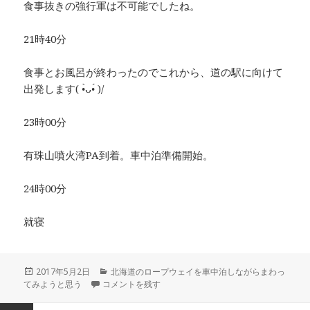
食事抜きの強行軍は不可能でしたね。
21時40分
食事とお風呂が終わったのでこれから、道の駅に向けて
出発します( •̀ᴗ•́ )/
23時00分
有珠山噴火湾PA到着。車中泊準備開始。
24時00分
就寝
投
2017年5月2日
カ
北海道のロープウェイを車中泊しながらまわっ
てみようと思う
稿
函館に向けて出発 に
コメントを残す
テ
日:
ゴ
リ