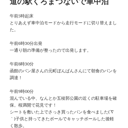
道の駅くろまつないで車中泊
午前5時起床
とりあえず車中泊モードから走行モードに切り替えまし
た。
午前6時30分出発
一通り朝の準備が整ったので出発します。
午前8時30分
函館のパン屋さんの元町ぼんぱんさんにて朝食のパンを
調達！
午前9時00分
混んでいる中、なんとか五稜郭公園の近くの駐車場を確
保。桜満開で花見です！
シートを敷いた上でさっき買ったパンを食べました(´∇
｀)子供と持ってきたボールでキャッチボールした後軽
く散歩。