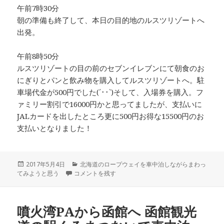
午前7時30分
朝の準備も終了して、本日の目的地のルスツリゾートへ
出発。
午前8時50分
ルスツリゾートの目の前のセブンイレブンにて朝食のお
にぎりとパンと飲み物を購入してルスツリゾートへ。駐
車場代金が500円でした(´･･`)そして、入場券を購入。フ
ァミリー割引で16000円かと思ってましたが、支払いに
JALカードを出したところ更に500円お得な15500円のお
支払いとなりました！
投
2017年5月4日
カ
北海道のロープウェイを車中泊しながらまわっ
てみようと思う
稿
道の駅くろまつない車中泊からルスツリゾートへ に
コメントを残す
テ
日:
ゴ
リ
ー
噴火湾PAから函館へ 函館観光