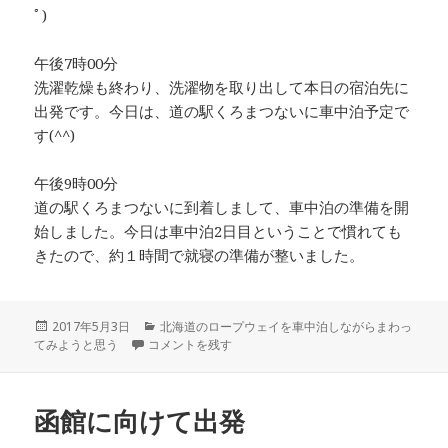
ﾟ)
午後7時00分
洗濯乾燥も終わり、洗濯物を取り出して本日の宿泊先に
出発です。今日は、道の駅くろまつないに車中泊予定で
す(^^)
午後9時00分
道の駅くろまつないに到着しまして、車中泊の準備を開
始しました。今日は車中泊2日目ということで慣れても
きたので、約１時間で就寝の準備が整いました。
投
2017年5月3日
カ
北海道のロープウェイを車中泊しながらまわっ
てみようと思う
稿
噴火湾PAから函館へ 函館観光 道の駅くろまつないで車
コメントを残す
テ
日:
ゴ
リ
ー
函館に向けて出発