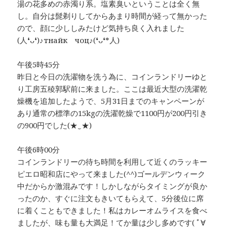
湯の花多めの赤濁り系。塩素臭いということは全く無
し。自分は髭剃りしてからあまり時間が経って無かった
ので、顔に少ししみたけど気持ち良く入れました
(人❛ᴗ❛)♪тнайк чоц♪(❛ᴗ❛*人)
午後5時45分
昨日と今日の洗濯物を洗う為に、コインランドリーゆと
り工房五稜郭駅前に来ました。ここは最近大型の洗濯乾
燥機を追加したようで、5月31日までのキャンペーンが
あり通常の標準の15kgの洗濯乾燥で1100円が200円引き
の900円でした(★‿★)
午後6時00分
コインランドリーの待ち時間を利用して近くのラッキー
ピエロ昭和店にやって来ました(^^)ゴールデンウィーク
中だからか激混みです！しかしながらタイミングが良か
ったのか、すぐに注文もきいてもらえて、5分後位に席
に着くこともできました！私はカレーオムライスを食べ
ましたが、味も量も大満足！てか量は少し多めです( ﾟ∀