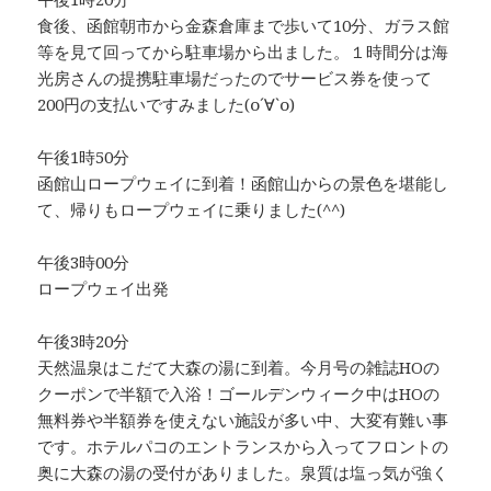
食後、函館朝市から金森倉庫まで歩いて10分、ガラス館
等を見て回ってから駐車場から出ました。１時間分は海
光房さんの提携駐車場だったのでサービス券を使って
200円の支払いですみました(о´∀`о)
午後1時50分
函館山ロープウェイに到着！函館山からの景色を堪能し
て、帰りもロープウェイに乗りました(^^)
午後3時00分
ロープウェイ出発
午後3時20分
天然温泉はこだて大森の湯に到着。今月号の雑誌HOの
クーポンで半額で入浴！ゴールデンウィーク中はHOの
無料券や半額券を使えない施設が多い中、大変有難い事
です。ホテルパコのエントランスから入ってフロントの
奥に大森の湯の受付がありました。泉質は塩っ気が強く