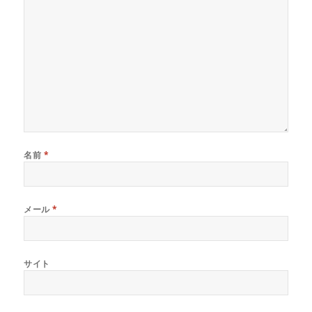
ン
ド
ウ
で
開
き
ま
す
)
名前
*
メール
*
サイト