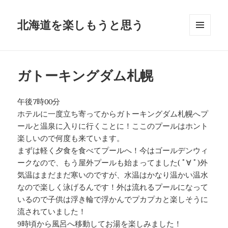
北海道を楽しもうと思う
メニュ
ーとウ
ィジェ
ット
ガトーキングダム札幌
午後7時00分
ホテルに一度立ち寄ってからガトーキングダム札幌へプ
ールと温泉に入りに行くことに！ここのプールはホント
楽しいので何度も来ています。
まずは軽く夕食を食べてプールへ！今はゴールデンウィ
ークなので、もう屋外プールも始まってました( ﾟ∀ ﾟ)外
気温はまだまだ寒いのですが、水温はかなり温かい温水
なので楽しく泳げるんです！外は流れるプールになって
いるので子供は浮き輪で浮かんでプカプカと楽しそうに
流されていました！
9時頃から風呂へ移動してお湯を楽しみました！