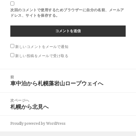
次回のコメントで使用するためブラウザーに自分の名前、メールア
ドレス、サイトを保存する。
新しいコメントをメールで通知
新しい投稿をメールで受け取る
投
前
稿
車中泊から札幌藻岩山ロープウェイへ
前
ナ
の
ビ
投
次ページへ
ゲ
稿:
札幌から北見へ
次
ー
の
シ
投
ョ
Proudly powered by WordPress
稿:
ン