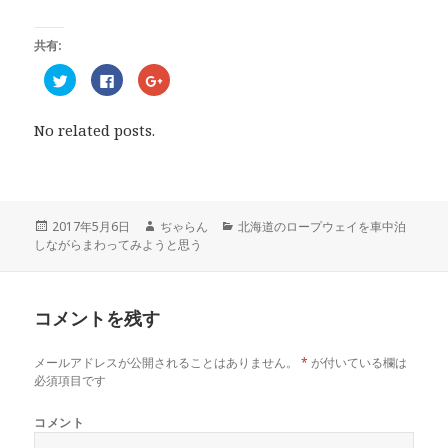
共有:
ク
F
ク
リ
a
リ
ッ
c
ッ
ク
e
ク
し
b
し
No related posts.
て
o
て
T
o
G
w
k
o
i
で
o
t
共
g
t
有
l
e
す
e
r
る
+
投
2017年5月6日
作
ぢゃらん
カ
北海道のロープウェイを車中泊
で
に
で
しながらまわってみようと思う
稿
成
テ
共
は
共
有
ク
有
日:
者
ゴ
(
リ
(
リ
新
ッ
新
し
ク
し
ー
い
し
い
コメントを残す
ウ
て
ウ
ィ
く
ィ
ン
だ
ン
ド
さ
ド
メールアドレスが公開されることはありません。
*
が付いている欄は
ウ
い
ウ
で
(
で
必須項目です
開
新
開
き
し
き
ま
い
ま
コメント
す
ウ
す
)
ィ
)