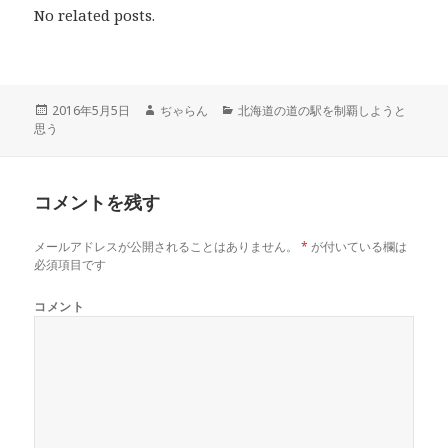
し
b
し
No related posts.
て
o
て
T
o
G
w
k
o
i
で
o
t
共
g
t
有
l
e
す
e
r
る
+
投
2016年5月5日
作
ぢゃらん
カ
北海道の道の駅を制覇しようと
で
に
で
思う
稿
成
テ
共
は
共
有
ク
有
日:
者
ゴ
(
リ
(
リ
新
ッ
新
し
ク
し
ー
い
し
い
コメントを残す
ウ
て
ウ
ィ
く
ィ
ン
だ
ン
ド
さ
ド
メールアドレスが公開されることはありません。
*
が付いている欄は
ウ
い
ウ
で
(
で
必須項目です
開
新
開
き
し
き
ま
い
ま
コメント
す
ウ
す
)
ィ
)
ン
ド
ウ
で
開
き
ま
す
)