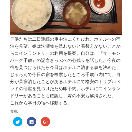
子供たちは二日連続の車中泊にくたびれ、ホテルへの宿
泊を希望。嫁は洗濯物を洗わないと着替えがないことか
らコインランドリーの利用を提案。自分は、『サーモン
パーク千歳』の記念きっぷへの心残りを話した。今夜の
宿を見つけられたら今日はホテルに泊まる事を決めた。
じゃらんで今日の宿を検索したところ千歳市内にて、自
分が昔宿泊したことがあるホテルにて格安のトリプルベ
ッドの部屋を見つけたため即予約。ホテルにコインラン
ドリーがあることも確認し、嫁の不安も解消された。
これから本日の宿へ移動する。
共有:
ク
F
ク
リ
a
リ
ッ
c
ッ
ク
e
ク