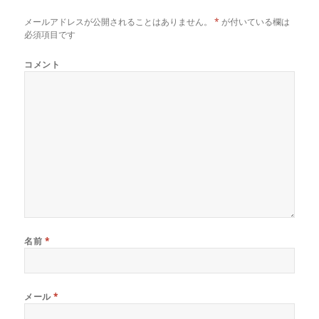
ン
だ
ン
ド
さ
ド
メールアドレスが公開されることはありません。
*
が付いている欄は
ウ
い
ウ
で
(
で
必須項目です
開
新
開
き
し
き
ま
い
ま
コメント
す
ウ
す
)
ィ
)
ン
ド
ウ
で
開
き
ま
す
)
名前
*
メール
*