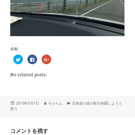
共有:
ク
F
ク
リ
a
リ
ッ
c
ッ
ク
e
ク
し
b
し
No related posts.
て
o
て
T
o
G
w
k
o
i
で
o
t
共
g
t
有
l
e
す
e
r
る
+
投
2016年5月1日
作
ぢゃらん
カ
北海道の道の駅を制覇しようと
で
に
で
思う
稿
成
テ
共
は
共
有
ク
有
日:
者
ゴ
(
リ
(
リ
新
ッ
新
し
ク
し
ー
い
し
い
コメントを残す
ウ
て
ウ
ィ
く
ィ