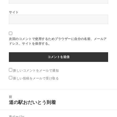
サイト
次回のコメントで使用するためブラウザーに自分の名前、メールア
ドレス、サイトを保存する。
新しいコメントをメールで通知
新しい投稿をメールで受け取る
投
前
稿
道の駅おだいとう到着
前
ナ
の
ビ
投
次ページへ