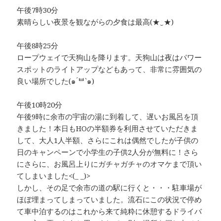
午後7時30分
素晴らしい夜景を観ながらの夕食は最高(★‿★)
午後8時25分
ロープウェイで天狗山を降ります。天狗山は夜はパワー
スポットのライトアップなどもあって、非常に雰囲気の
良い場所でした(๑ ́ᄇ`๑)
午後10時20分
午後9時に余市の宇宙の湯に到着して、遅いお風呂を頂
きました！本日もHOの半額券を利用させていただきま
して、大人1人半額、さらにこれは偶然でしたが子供の
日のキャンペーンで小学生の子供2人分が無料に！さら
にさらに、お風呂上りにガチャガチャのオマケまで頂い
てしまいました<(_ _)>
しかし、その足で余市の道の駅に行くと・・・駐車場が
ほぼ埋まってしまっていました。流石にこの状況で停め
て車中泊するのはこれから来て純粋に休憩するドライバ