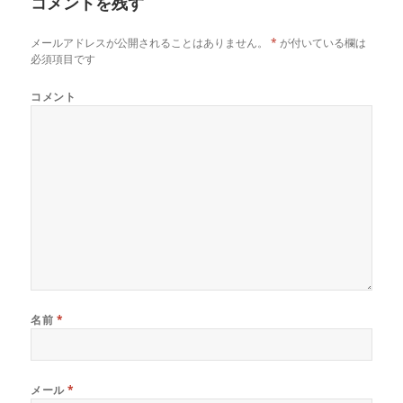
コメントを残す
ウ
て
ウ
ィ
く
ィ
ン
だ
ン
ド
さ
ド
メールアドレスが公開されることはありません。
*
が付いている欄は
ウ
い
ウ
で
(
で
必須項目です
開
新
開
き
し
き
ま
い
ま
コメント
す
ウ
す
)
ィ
)
ン
ド
ウ
で
開
き
ま
す
)
名前
*
メール
*