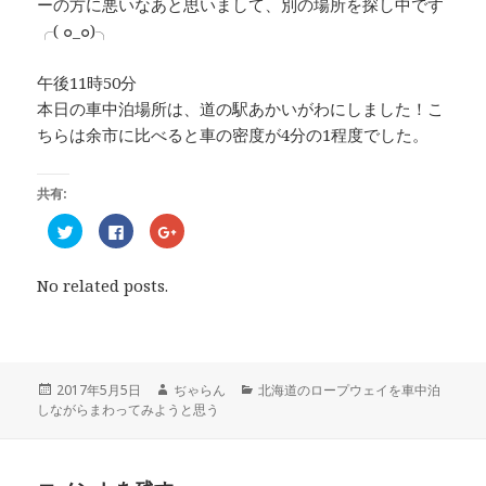
ーの方に悪いなあと思いまして、別の場所を探し中です
╭( ๐_๐)╮
午後11時50分
本日の車中泊場所は、道の駅あかいがわにしました！こ
ちらは余市に比べると車の密度が4分の1程度でした。
共有:
ク
F
ク
リ
a
リ
ッ
c
ッ
ク
e
ク
し
b
し
No related posts.
て
o
て
T
o
G
w
k
o
i
で
o
t
共
g
t
有
l
e
す
e
r
る
+
投
2017年5月5日
作
ぢゃらん
カ
北海道のロープウェイを車中泊
で
に
で
しながらまわってみようと思う
稿
成
テ
共
は
共
有
ク
有
日:
者
ゴ
(
リ
(
リ
新
ッ
新
し
ク
し
ー
い
し
い