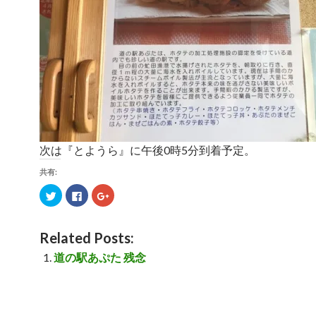
次は『とようら』に午後0時5分到着予定。
共有:
ク
F
ク
リ
a
リ
ッ
c
ッ
ク
e
ク
し
b
し
て
o
て
Related Posts:
T
o
G
w
k
o
道の駅あぷた 残念
i
で
o
t
共
g
t
有
l
e
す
e
r
る
+
で
に
で
共
は
共