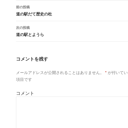
有
ク
有
(
リ
(
前の投稿
新
ッ
新
し
ク
し
投
道の駅だて歴史の杜
い
し
い
ウ
て
ウ
ィ
く
ィ
稿
ン
だ
ン
次の投稿
ド
さ
ド
ウ
い
ウ
ナ
道の駅とようら
で
(
で
開
新
開
き
し
き
ビ
ま
い
ま
す
ウ
す
)
ィ
)
ゲ
ン
コメントを残す
ド
ウ
ー
で
開
メールアドレスが公開されることはありません。
*
が付いてい
シ
き
ま
項目です
す
ョ
)
コメント
ン