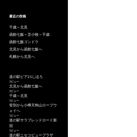
最近の投稿
千歳～北見
函館七飯～苫小牧～千歳
函館七飯ゴンドラ
北見から函館七飯へ
札幌から北見へ
道の駅ピア21しほろ
3ビュー
北見から函館七飯へ
2ビュー
千歳～北見
1ビュー
登別から小樽天狗山ロープウ
ェイへ
1ビュー
道の駅サラブレッドロード新
冠
1ビュー
道の駅ニセコビュープラザ