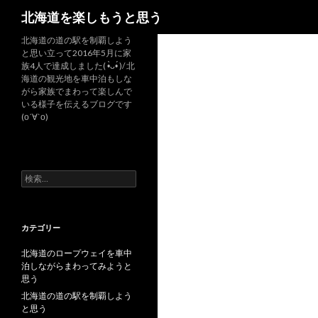
検
北海道を楽しもうと思う
索
北海道の道の駅を制覇しよう
と思い立って2016年5月に家
族4人で達成しました( •̀ᴗ•́ )/ 北
海道の観光地を車中泊もしな
がら家族でまわって楽しんで
いる様子を伝えるブログです
(о´∀`о)
検
索
:
カテゴリー
北海道のロープウェイを車中
泊しながらまわってみようと
思う
北海道の道の駅を制覇しよう
と思う