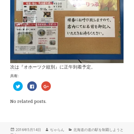
次は『オホーツク紋別』に正午到着予定。
共有:
ク
F
ク
リ
a
リ
ッ
c
ッ
ク
e
ク
し
b
し
No related posts.
て
o
て
T
o
G
w
k
o
i
で
o
t
共
g
t
有
l
e
す
e
r
る
+
投
2016年5月14日
作
ぢゃらん
カ
北海道の道の駅を制覇しようと
で
に
で