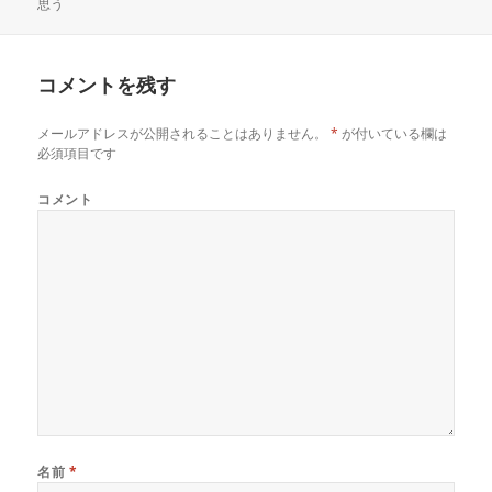
思う
稿
成
テ
共
は
共
有
ク
有
日:
者
ゴ
(
リ
(
リ
新
ッ
新
し
ク
し
ー
い
し
い
コメントを残す
ウ
て
ウ
ィ
く
ィ
ン
だ
ン
ド
さ
ド
メールアドレスが公開されることはありません。
*
が付いている欄は
ウ
い
ウ
で
(
で
必須項目です
開
新
開
き
し
き
ま
い
ま
コメント
す
ウ
す
)
ィ
)
ン
ド
ウ
で
開
き
ま
す
)
名前
*