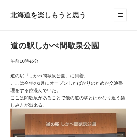
北海道を楽しもうと思う
メニュ
ーとウ
ィジェ
ット
道の駅しかべ間歇泉公園
午前10時45分
道の駅『しかべ間歇泉公園』に到着。
ここは今年の3月にオープンしたばかりのためか交通整
理をする位混んでいた。
ここは間歇泉があることで他の道の駅とはかなり違う楽
しみ方が出来る。