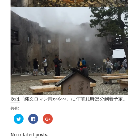
次は『縄文ロマン南かやべ』に午前11時25分到着予定。
共有:
ク
F
ク
リ
a
リ
ッ
c
ッ
ク
e
ク
し
b
し
No related posts.
て
o
て