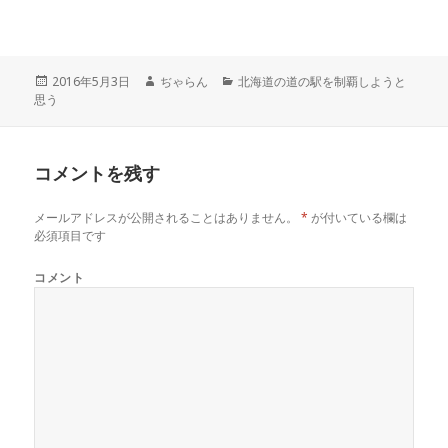
T
o
G
w
k
o
i
で
o
t
共
g
t
有
l
e
す
e
r
る
+
投
2016年5月3日
作
ぢゃらん
カ
北海道の道の駅を制覇しようと
で
に
で
思う
稿
成
テ
共
は
共
有
ク
有
日:
者
ゴ
(
リ
(
リ
新
ッ
新
し
ク
し
ー
い
し
い
コメントを残す
ウ
て
ウ
ィ
く
ィ
ン
だ
ン
ド
さ
ド
メールアドレスが公開されることはありません。
*
が付いている欄は
ウ
い
ウ
で
(
で
必須項目です
開
新
開
き
し
き
ま
い
ま
コメント
す
ウ
す
)
ィ
)
ン
ド
ウ
で
開
き
ま
す
)