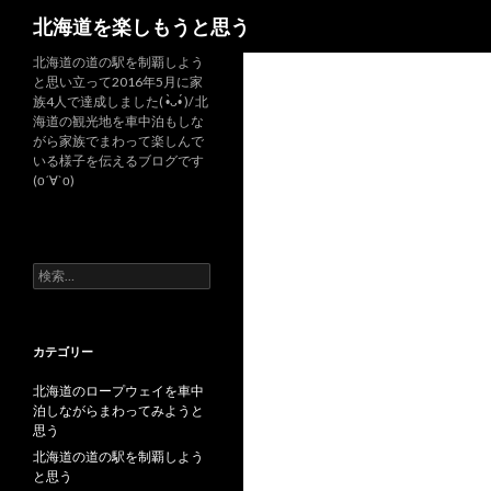
検
北海道を楽しもうと思う
索
北海道の道の駅を制覇しよう
と思い立って2016年5月に家
族4人で達成しました( •̀ᴗ•́ )/ 北
海道の観光地を車中泊もしな
がら家族でまわって楽しんで
いる様子を伝えるブログです
(о´∀`о)
検
索
:
カテゴリー
北海道のロープウェイを車中
泊しながらまわってみようと
思う
北海道の道の駅を制覇しよう
と思う