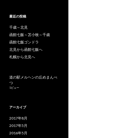
最近の投稿
千歳～北見
函館七飯～苫小牧～千歳
函館七飯ゴンドラ
北見から函館七飯へ
札幌から北見へ
道の駅メルヘンの丘めまんべ
つ
1ビュー
アーカイブ
2017年8月
2017年5月
2016年5月