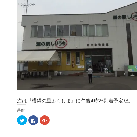
次は『横綱の里ふくしま』に午後4時25到着予定だ。
共有:
ク
F
ク
リ
a
リ
ッ
c
ッ
ク
e
ク
し
b
し