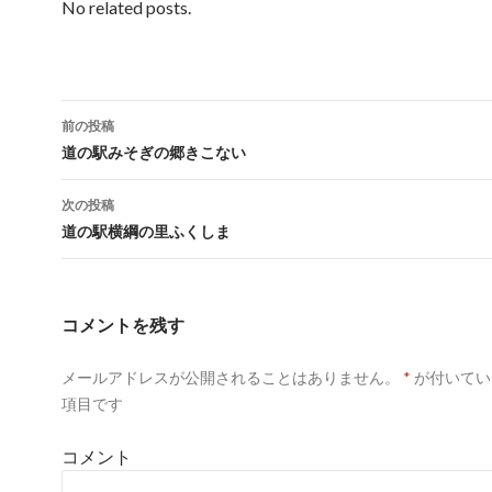
て
o
て
No related posts.
T
o
G
w
k
o
i
で
o
t
共
g
t
有
l
e
す
e
r
る
+
で
に
で
共
は
共
前の投稿
有
ク
有
(
リ
(
投
道の駅みそぎの郷きこない
新
ッ
新
し
ク
し
い
し
い
稿
ウ
て
ウ
次の投稿
ィ
く
ィ
ン
だ
ン
ナ
道の駅横綱の里ふくしま
ド
さ
ド
ウ
い
ウ
で
(
で
ビ
開
新
開
き
し
き
ゲ
ま
い
ま
す
ウ
す
コメントを残す
)
ィ
)
ー
ン
ド
ウ
メールアドレスが公開されることはありません。
*
が付いてい
シ
で
開
項目です
き
ョ
ま
す
)
コメント
ン