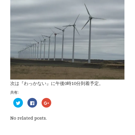
次は『わっかない』に午後0時10分到着予定。
共有:
ク
F
ク
リ
a
リ
ッ
c
ッ
ク
e
ク
し
b
し
No related posts.
て
o
て
T
o
G
w
k
o
i
で
o
t
共
g