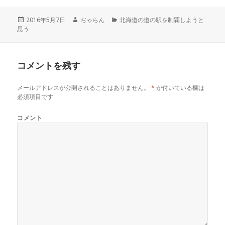
t
有
l
e
す
e
r
る
+
投
2016年5月7日
作
ぢゃらん
カ
北海道の道の駅を制覇しようと
で
に
で
思う
稿
成
テ
共
は
共
有
ク
有
日:
者
ゴ
(
リ
(
リ
新
ッ
新
し
ク
し
ー
い
し
い
コメントを残す
ウ
て
ウ
ィ
く
ィ
ン
だ
ン
ド
さ
ド
メールアドレスが公開されることはありません。
*
が付いている欄は
ウ
い
ウ
で
(
で
必須項目です
開
新
開
き
し
き
ま
い
ま
コメント
す
ウ
す
)
ィ
)
ン
ド
ウ
で
開
き
ま
す
)