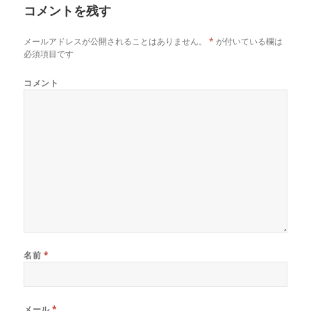
い
し
い
コメントを残す
ウ
て
ウ
ィ
く
ィ
ン
だ
ン
ド
さ
ド
メールアドレスが公開されることはありません。
*
が付いている欄は
ウ
い
ウ
で
(
で
必須項目です
開
新
開
き
し
き
ま
い
ま
コメント
す
ウ
す
)
ィ
)
ン
ド
ウ
で
開
き
ま
す
)
名前
*
メール
*