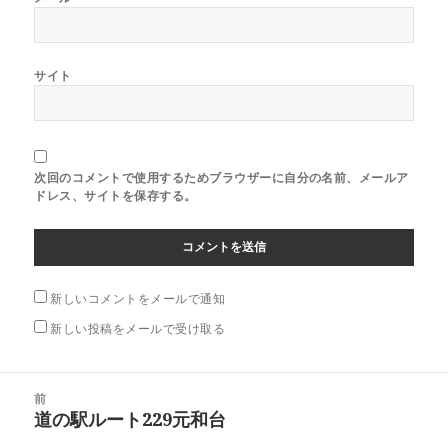
サイト
次回のコメントで使用するためブラウザーに自分の名前、メールア
ドレス、サイトを保存する。
新しいコメントをメールで通知
新しい投稿をメールで受け取る
投
前
稿
道の駅ルート229元和台
前
ナ
の