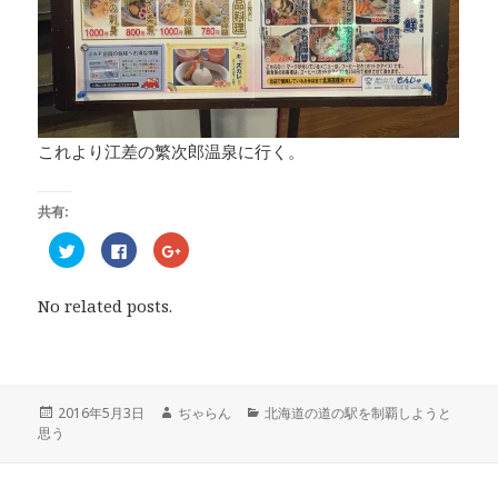
これより江差の繁次郎温泉に行く。
共有:
ク
F
ク
リ
a
リ
ッ
c
ッ
ク
e
ク
し
b
し
No related posts.
て
o
て
T
o
G
w
k
o
i
で
o
t
共
g
t
有
l
e
す
e
r
る
+
投
2016年5月3日
作
ぢゃらん
カ
北海道の道の駅を制覇しようと
で
に
で
思う
稿
成
テ
共
は
共
有
ク
有
日:
者
ゴ
(
リ
(
リ
新
ッ
新
し
ク
し
ー