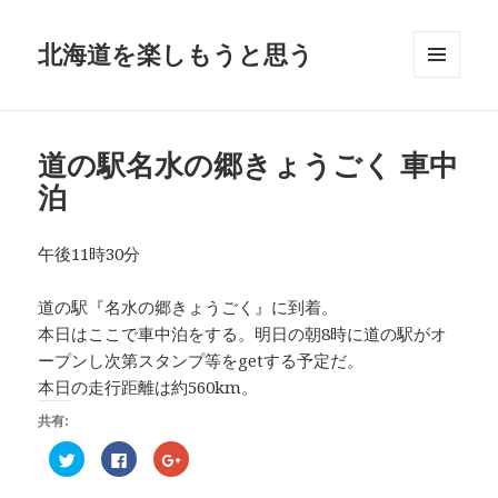
北海道を楽しもうと思う
メニュ
ーとウ
ィジェ
ット
道の駅名水の郷きょうごく 車中
泊
午後11時30分
道の駅『名水の郷きょうごく』に到着。
本日はここで車中泊をする。明日の朝8時に道の駅がオ
ープンし次第スタンプ等をgetする予定だ。
本日の走行距離は約560km。
共有:
ク
F
ク
リ
a
リ
ッ
c
ッ
ク
e
ク