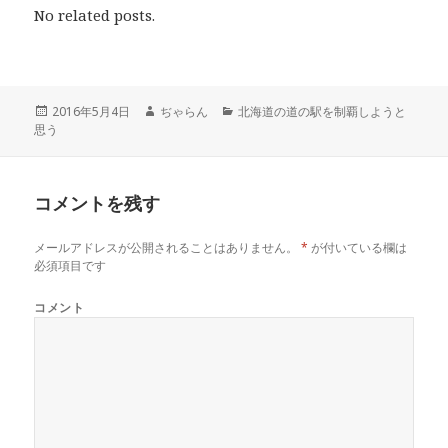
し
b
し
No related posts.
て
o
て
T
o
G
w
k
o
i
で
o
t
共
g
t
有
l
e
す
e
r
る
+
投
2016年5月4日
作
ぢゃらん
カ
北海道の道の駅を制覇しようと
で
に
で
思う
稿
成
テ
共
は
共
有
ク
有
日:
者
ゴ
(
リ
(
リ
新
ッ
新
し
ク
し
ー
い
し
い
コメントを残す
ウ
て
ウ
ィ
く
ィ
ン
だ
ン
ド
さ
ド
メールアドレスが公開されることはありません。
*
が付いている欄は
ウ
い
ウ
で
(
で
必須項目です
開
新
開
き
し
き
ま
い
ま
コメント
す
ウ
す
)
ィ
)
ン
ド
ウ
で
開
き
ま
す
)