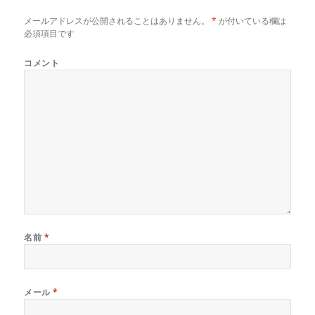
ン
だ
ン
ド
さ
ド
メールアドレスが公開されることはありません。
*
が付いている欄は
ウ
い
ウ
で
(
で
必須項目です
開
新
開
き
し
き
ま
い
ま
コメント
す
ウ
す
)
ィ
)
ン
ド
ウ
で
開
き
ま
す
)
名前
*
メール
*