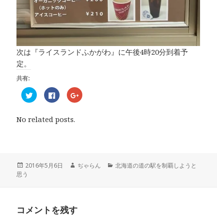
次は『ライスランドふかがわ』に午後4時20分到着予
定。
共有:
ク
F
ク
リ
a
リ
ッ
c
ッ
ク
e
ク
し
b
し
No related posts.
て
o
て
T
o
G
w
k
o
i
で
o
t
共
g
t
有
l
e
す
e
r
る
+
投
2016年5月6日
作
ぢゃらん
カ
北海道の道の駅を制覇しようと
で
に
で
思う
稿
成
テ
共
は
共
有
ク
有
日:
者
ゴ
(
リ
(
リ
新
ッ
新
し
ク
し
ー
い
し
い
コメントを残す
ウ
て
ウ
ィ
く
ィ