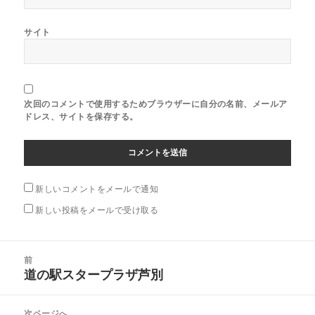
サイト
次回のコメントで使用するためブラウザーに自分の名前、メールア
ドレス、サイトを保存する。
新しいコメントをメールで通知
新しい投稿をメールで受け取る
投
前
稿
道の駅スタープラザ芦別
前
ナ
の
ビ
投
次ページへ