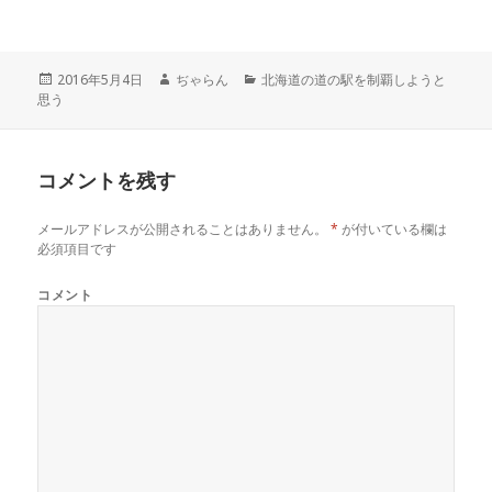
w
k
o
i
で
o
t
共
g
t
有
l
e
す
e
r
る
+
投
2016年5月4日
作
ぢゃらん
カ
北海道の道の駅を制覇しようと
で
に
で
思う
稿
成
テ
共
は
共
有
ク
有
日:
者
ゴ
(
リ
(
リ
新
ッ
新
し
ク
し
ー
い
し
い
コメントを残す
ウ
て
ウ
ィ
く
ィ
ン
だ
ン
ド
さ
ド
メールアドレスが公開されることはありません。
*
が付いている欄は
ウ
い
ウ
で
(
で
必須項目です
開
新
開
き
し
き
ま
い
ま
コメント
す
ウ
す
)
ィ
)
ン
ド
ウ
で
開
き
ま
す
)