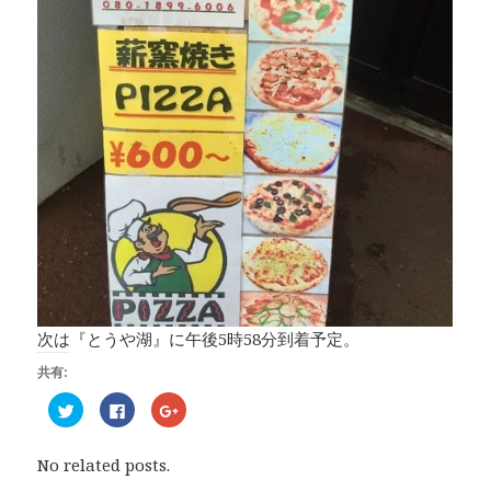
次は『とうや湖』に午後5時58分到着予定。
共有:
ク
F
ク
リ
a
リ
ッ
c
ッ
ク
e
ク
し
b
し
No related posts.
て
o
て
T
o
G