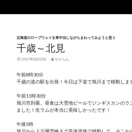
北海道のロープウェイを車中泊しながらまわってみようと思う
千歳～北見
2017年8月20日
ぢゃらん
午前8時30分
千歳の道の駅を出発！今日は下道で旭川まで移動しま
午前11時30分
旭川市到着。昼食は大雪地ビールでジンギスカンのラ
ました！生ラムが本当に美味しかったです！
午後5時
旭川から上川層雲峡まで高速道路で移動して、そこか