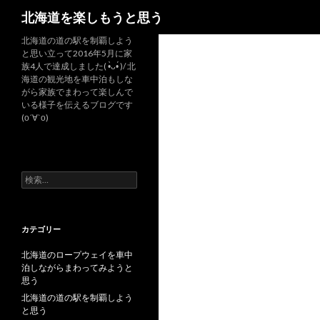
検
北海道を楽しもうと思う
索
北海道の道の駅を制覇しよう
と思い立って2016年5月に家
族4人で達成しました( •̀ᴗ•́ )/ 北
海道の観光地を車中泊もしな
がら家族でまわって楽しんで
いる様子を伝えるブログです
(о´∀`о)
検
索
:
カテゴリー
北海道のロープウェイを車中
泊しながらまわってみようと
思う
北海道の道の駅を制覇しよう
と思う