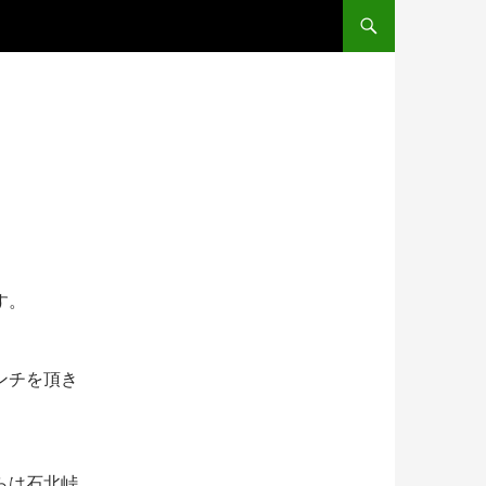
コンテンツへスキップ
す。
ンチを頂き
らは石北峠