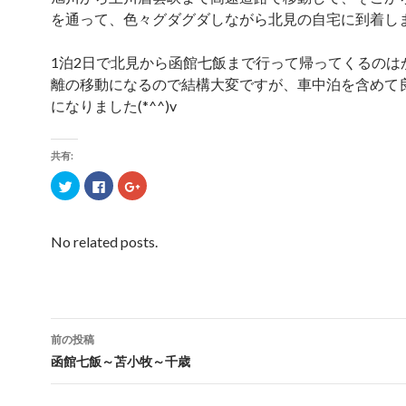
を通って、色々グダグダしながら北見の自宅に到着し
1泊2日で北見から函館七飯まで行って帰ってくるのは
離の移動になるので結構大変ですが、車中泊を含めて
になりました(*^^)v
共有:
ク
F
ク
リ
a
リ
ッ
c
ッ
ク
e
ク
し
b
し
て
o
て
No related posts.
T
o
G
w
k
o
i
で
o
t
共
g
t
有
l
e
す
e
r
る
+
で
に
で
共
は
共
前の投稿
有
ク
有
(
リ
(
投
函館七飯～苫小牧～千歳
新
ッ
新
し
ク
し
い
し
い
稿
ウ
て
ウ