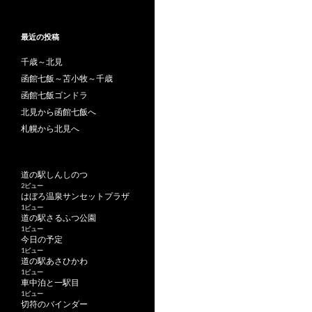
最近の投稿
千歳～北見
函館七飯～苫小牧～千歳
函館七飯ゴンドラ
北見から函館七飯へ
札幌から北見へ
道の駅しんしのつ
2ビュー
はぼろ温泉サンセットプラザ
1ビュー
道の駅さるふつ公園
1ビュー
今日の予定
1ビュー
道の駅あさひかわ
1ビュー
車中泊と一駅目
1ビュー
切符のバインダー