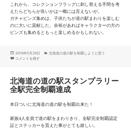
これから、コレクションフラッグに刺し替える手間を考
えたらどちらが良いかは一概には言えないが。
ガチャピンズ集めは、子供たちが道の駅まわりを楽しむ
のに大いに貢献した。余裕があればキャラクターの方の
ピンズも集めるともっと楽しめるかもしれない。
投
2016年5月29日
カ
北海道の道の駅を制覇しようと思う
稿
北海道道の駅ガチャピンズラリー 達成 に
コメントを残す
テ
日:
ゴ
リ
ー
北海道の道の駅スタンプラリー
全駅完全制覇達成
本日ついに北海道の道の駅を制覇出来た！
家族4人全員で道の駅をまわりきり、全駅完全制覇認定
証とステッカーを貰えた事がとても嬉しい。