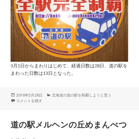
5月1日からまわりはじめて、経過日数は28日、道の駅を
まわった日数は13日となった。
投
2016年5月28日
カ
北海道の道の駅を制覇しようと思う
稿
北海道の道の駅スタンプラリー全駅完全制覇達成 に
コメントを残す
テ
日:
ゴ
リ
ー
道の駅メルヘンの丘めまんべつ