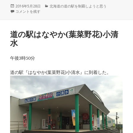
投
2016年5月28日
カ
北海道の道の駅を制覇しようと思う
稿
道の駅流氷街道網走 に
コメントを残す
テ
日:
ゴ
リ
ー
道の駅はなやか(葉菜野花)小清
水
午後3時50分
道の駅『はなやか(葉菜野花)小清水』に到着した。