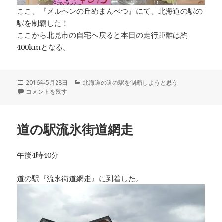
ここ、『メルヘンの丘めまんべつ』にて、北海道の駅の
駅を制覇した！
ここから北見市の自宅へ戻ると本日の走行距離は約
400kmとなる。
投
2016年5月28日
カ
北海道の道の駅を制覇しようと思う
稿
道の駅メルヘンの丘めまんべつ に
コメントを残す
テ
日:
ゴ
リ
ー
道の駅流氷街道網走
午後4時40分
道の駅『流氷街道網走』に到着した。