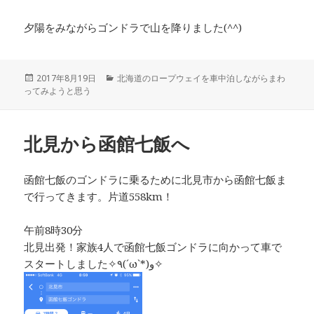
夕陽をみながらゴンドラで山を降りました(^^)
投
2017年8月19日
カ
北海道のロープウェイを車中泊しながらまわ
ってみようと思う
稿
テ
日:
ゴ
リ
ー
北見から函館七飯へ
函館七飯のゴンドラに乗るために北見市から函館七飯ま
で行ってきます。片道558km！
午前8時30分
北見出発！家族4人で函館七飯ゴンドラに向かって車で
スタートしました✧٩(ˊωˋ*)و✧