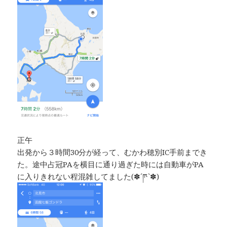
正午
出発から３時間30分が経って、むかわ穂別IC手前までき
た。途中占冠PAを横目に通り過ぎた時には自動車がPA
に入りきれない程混雑してました(✽´ཫ`✽)