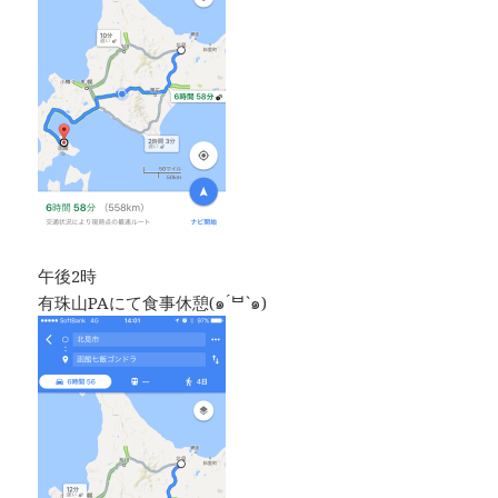
午後2時
有珠山PAにて食事休憩(๑ ́ᄇ`๑)