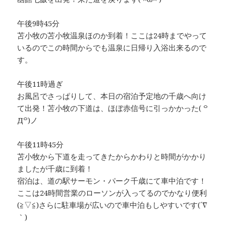
午後9時45分
苫小牧の苫小牧温泉ほのか到着！ここは24時までやって
いるのでこの時間からでも温泉に日帰り入浴出来るので
す。
午後11時過ぎ
お風呂でさっぱりして、本日の宿泊予定地の千歳へ向け
て出発！苫小牧の下道は、ほぼ赤信号に引っかかった( ꒪
Д꒪)ノ
午後11時45分
苫小牧から下道を走ってきたからかわりと時間がかかり
ましたが千歳に到着！
宿泊は、道の駅サーモン・パーク千歳にて車中泊です！
ここは24時間営業のローソンが入ってるのでかなり便利
(≧▽≦)さらに駐車場が広いので車中泊もしやすいです(´∇
｀)