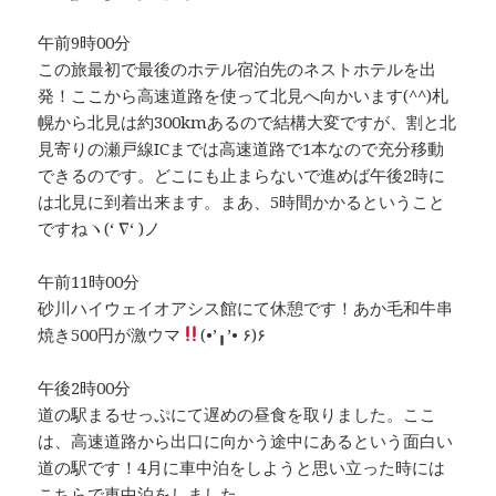
午前9時00分
この旅最初で最後のホテル宿泊先のネストホテルを出
発！ここから高速道路を使って北見へ向かいます(^^)札
幌から北見は約300kmあるので結構大変ですが、割と北
見寄りの瀬戸線ICまでは高速道路で1本なので充分移動
できるのです。どこにも止まらないで進めば午後2時に
は北見に到着出来ます。まあ、5時間かかるということ
ですねヽ(‘ ∇‘ )ノ
午前11時00分
砂川ハイウェイオアシス館にて休憩です！あか毛和牛串
焼き500円が激ウマ
(•’╻’• ۶)۶
午後2時00分
道の駅まるせっぷにて遅めの昼食を取りました。ここ
は、高速道路から出口に向かう途中にあるという面白い
道の駅です！4月に車中泊をしようと思い立った時には
こちらで車中泊をしました。