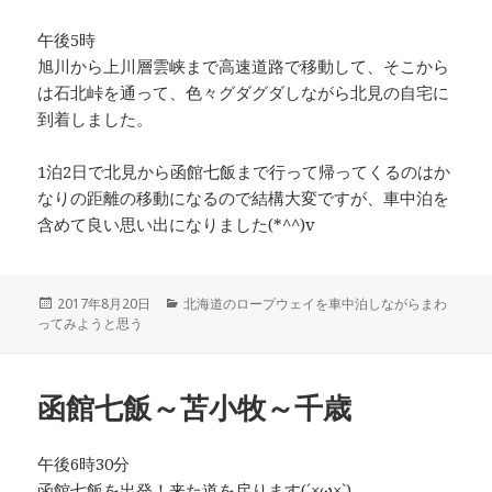
午後5時
旭川から上川層雲峡まで高速道路で移動して、そこから
は石北峠を通って、色々グダグダしながら北見の自宅に
到着しました。
1泊2日で北見から函館七飯まで行って帰ってくるのはか
なりの距離の移動になるので結構大変ですが、車中泊を
含めて良い思い出になりました(*^^)v
投
2017年8月20日
カ
北海道のロープウェイを車中泊しながらまわ
ってみようと思う
稿
テ
日:
ゴ
リ
ー
函館七飯～苫小牧～千歳
午後6時30分
函館七飯を出発！来た道を戻ります(´×ω×`)