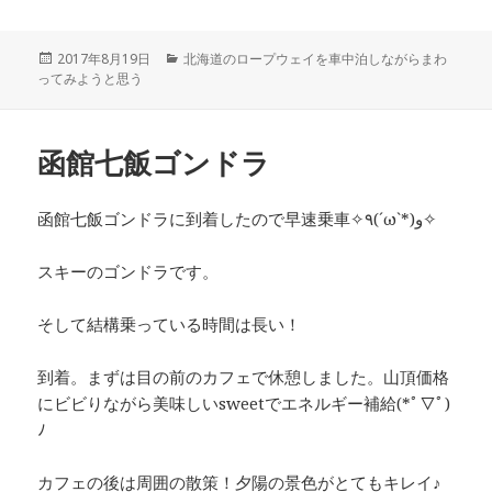
投
2017年8月19日
カ
北海道のロープウェイを車中泊しながらまわ
ってみようと思う
稿
テ
日:
ゴ
リ
ー
函館七飯ゴンドラ
函館七飯ゴンドラに到着したので早速乗車✧٩(ˊωˋ*)و✧
スキーのゴンドラです。
そして結構乗っている時間は長い！
到着。まずは目の前のカフェで休憩しました。山頂価格
にビビりながら美味しいsweetでエネルギー補給(*ﾟ▽ﾟ)
ﾉ
カフェの後は周囲の散策！夕陽の景色がとてもキレイ♪