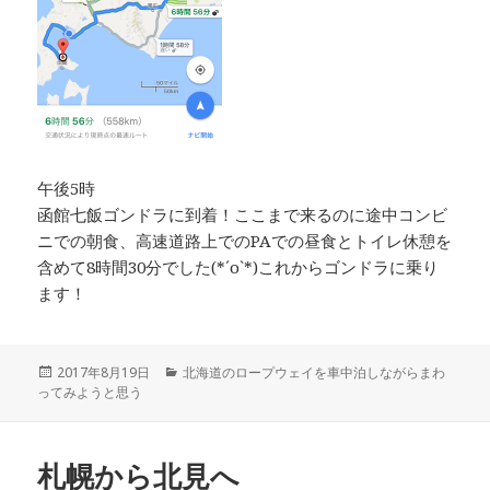
午後5時
函館七飯ゴンドラに到着！ここまで来るのに途中コンビ
ニでの朝食、高速道路上でのPAでの昼食とトイレ休憩を
含めて8時間30分でした(*´ο`*)これからゴンドラに乗り
ます！
投
2017年8月19日
カ
北海道のロープウェイを車中泊しながらまわ
ってみようと思う
稿
テ
日:
ゴ
リ
ー
札幌から北見へ