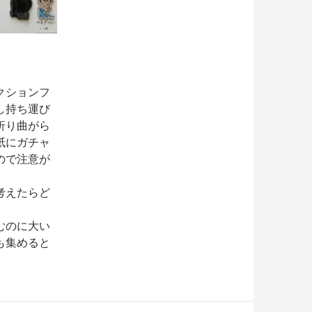
クションフ
し持ち運び
折り曲がら
紙にガチャ
ので注意が
考えたらど
むのに大い
も集めると