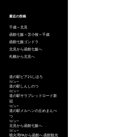
最近の投稿
千歳～北見
函館七飯～苫小牧～千歳
函館七飯ゴンドラ
北見から函館七飯へ
札幌から北見へ
道の駅ピア21しほろ
3ビュー
道の駅しんしのつ
2ビュー
道の駅サラブレッドロード新
冠
1ビュー
道の駅メルヘンの丘めまんべ
つ
1ビュー
北見から函館七飯へ
1ビュー
噴火湾PAから函館へ 函館観光