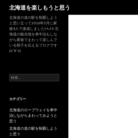
検
北海道を楽しもうと思う
索
北海道の道の駅を制覇しよう
と思い立って2016年5月に家
族4人で達成しました( •̀ᴗ•́ )/ 北
海道の観光地を車中泊もしな
がら家族でまわって楽しんで
いる様子を伝えるブログです
(о´∀`о)
検
索
:
カテゴリー
北海道のロープウェイを車中
泊しながらまわってみようと
思う
北海道の道の駅を制覇しよう
と思う