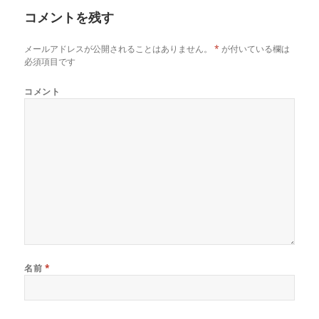
ー
い
し
い
コメントを残す
ウ
て
ウ
ィ
く
ィ
ン
だ
ン
ド
さ
ド
メールアドレスが公開されることはありません。
*
が付いている欄は
ウ
い
ウ
で
(
で
必須項目です
開
新
開
き
し
き
ま
い
ま
コメント
す
ウ
す
)
ィ
)
ン
ド
ウ
で
開
き
ま
す
)
名前
*