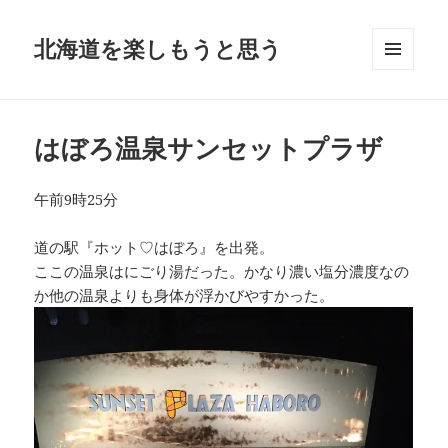
北海道を楽しもうと思う
メニュ
ーとウ
ィジェ
ット
はぼろ温泉サンセットプラザ
午前9時25分
道の駅『ホット♡はぼろ』を出発。
ここの温泉はにごり湯だった。かなり濃い塩分濃度なの
か他の温泉よりも身体が浮かびやすかった。