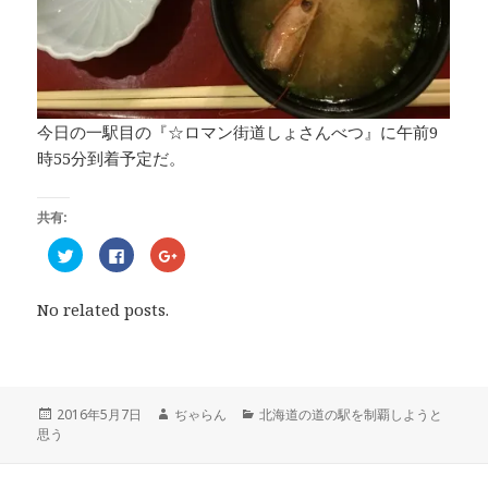
今日の一駅目の『☆ロマン街道しょさんべつ』に午前9
時55分到着予定だ。
共有:
ク
F
ク
リ
a
リ
ッ
c
ッ
ク
e
ク
し
b
し
No related posts.
て
o
て
T
o
G
w
k
o
i
で
o
t
共
g
t
有
l
e
す
e
r
る
+
投
2016年5月7日
作
ぢゃらん
カ
北海道の道の駅を制覇しようと
で
に
で
思う
稿
成
テ
共
は
共
有
ク
有
日:
者
ゴ
(
リ
(
リ
新
ッ
新
し
ク
し