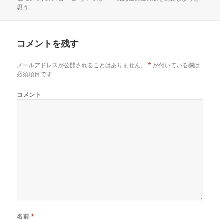
で
に
で
思う
稿
成
テ
共
は
共
有
ク
有
日:
者
ゴ
(
リ
(
リ
新
ッ
新
し
ク
し
ー
い
し
い
コメントを残す
ウ
て
ウ
ィ
く
ィ
ン
だ
ン
ド
さ
ド
メールアドレスが公開されることはありません。
*
が付いている欄は
ウ
い
ウ
で
(
で
必須項目です
開
新
開
き
し
き
ま
い
ま
コメント
す
ウ
す
)
ィ
)
ン
ド
ウ
で
開
き
ま
す
)
名前
*