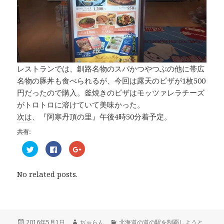
レストランでは、釧路名物のスパかつやつぶの他に帯広
名物の豚丼も食べられるが、今回は露天のピザが1枚500
円だったので購入。釜焼きのピザはモッツァレラチーズ
がトロトロに溶けていて美味かった。
次は、『阿寒丹頂の里』午後4時50分着予定。
共有:
ク
F
ク
リ
a
リ
ッ
c
ッ
ク
e
ク
し
b
し
No related posts.
て
o
て
T
o
G
w
k
o
i
で
o
t
共
g
t
有
l
e
す
e
r
る
+
投
2016年5月1日
作
ぢゃらん
カ
北海道の道の駅を制覇しようと