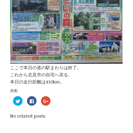
ここで本日の道の駅まわりは終了。
これから北見市の自宅へ戻る。
本日の走行距離は410km。
共有:
ク
F
ク
リ
a
リ
ッ
c
ッ
ク
e
ク
し
b
し
No related posts.
て
o
て
T
o
G
w
k
o
i
で
o
t
共
g