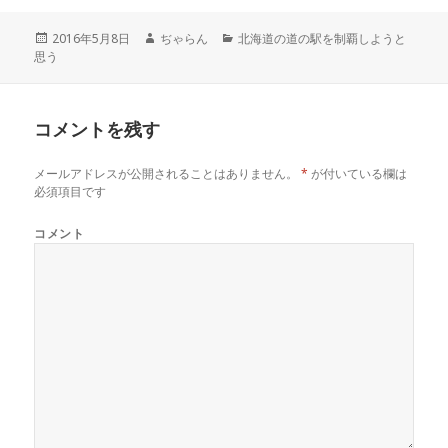
t
有
l
e
す
e
r
る
+
投
2016年5月8日
作
ぢゃらん
カ
北海道の道の駅を制覇しようと
で
に
で
思う
稿
成
テ
共
は
共
有
ク
有
日:
者
ゴ
(
リ
(
リ
新
ッ
新
し
ク
し
ー
い
し
い
コメントを残す
ウ
て
ウ
ィ
く
ィ
ン
だ
ン
ド
さ
ド
メールアドレスが公開されることはありません。
*
が付いている欄は
ウ
い
ウ
で
(
で
必須項目です
開
新
開
き
し
き
ま
い
ま
コメント
す
ウ
す
)
ィ
)
ン
ド
ウ
で
開
き
ま
す
)