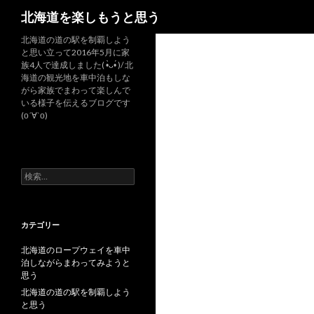
検
北海道を楽しもうと思う
索
北海道の道の駅を制覇しよう
と思い立って2016年5月に家
族4人で達成しました( •̀ᴗ•́ )/ 北
海道の観光地を車中泊もしな
がら家族でまわって楽しんで
いる様子を伝えるブログです
(о´∀`о)
検
索
:
カテゴリー
北海道のロープウェイを車中
泊しながらまわってみようと
思う
北海道の道の駅を制覇しよう
と思う