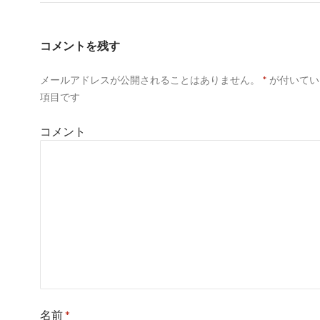
で
(
で
ビ
開
新
開
き
し
き
ゲ
ま
い
ま
す
ウ
す
コメントを残す
)
ィ
)
ー
ン
ド
ウ
メールアドレスが公開されることはありません。
*
が付いてい
シ
で
開
項目です
き
ョ
ま
す
)
コメント
ン
名前
*