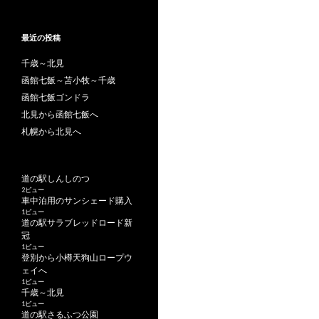
最近の投稿
千歳～北見
函館七飯～苫小牧～千歳
函館七飯ゴンドラ
北見から函館七飯へ
札幌から北見へ
道の駅しんしのつ
2ビュー
車中泊用のサンシェード購入
1ビュー
道の駅サラブレッドロード新
冠
1ビュー
登別から小樽天狗山ロープウ
ェイへ
1ビュー
千歳～北見
1ビュー
道の駅さるふつ公園