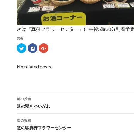
次は『真狩フラワーセンター』に午後5時30分到着予
共有:
ク
F
ク
リ
a
リ
ッ
c
ッ
ク
e
ク
し
b
し
て
o
て
No related posts.
T
o
G
w
k
o
i
で
o
t
共
g
t
有
l
e
す
e
r
る
+
で
に
で
共
は
共
前の投稿
有
ク
有
(
リ
(
投
道の駅あかいがわ
新
ッ
新
し
ク
し
い
し
い
稿
ウ
て
ウ
次の投稿
ィ
く
ィ
ン
だ
ン
ナ
道の駅真狩フラワーセンター
ド
さ
ド
ウ
い
ウ