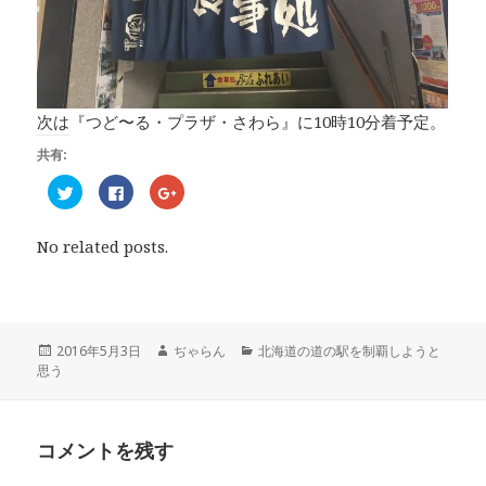
次は『つど〜る・プラザ・さわら』に10時10分着予定。
共有:
ク
F
ク
リ
a
リ
ッ
c
ッ
ク
e
ク
し
b
し
No related posts.
て
o
て
T
o
G
w
k
o
i
で
o
t
共
g
t
有
l
e
す
e
r
る
+
投
2016年5月3日
作
ぢゃらん
カ
北海道の道の駅を制覇しようと
で
に
で
思う
稿
成
テ
共
は
共
有
ク
有
日:
者
ゴ
(
リ
(
リ
新
ッ
新
し
ク
し
ー
い
し
い
コメントを残す
ウ
て
ウ
ィ
く
ィ
ン
だ
ン