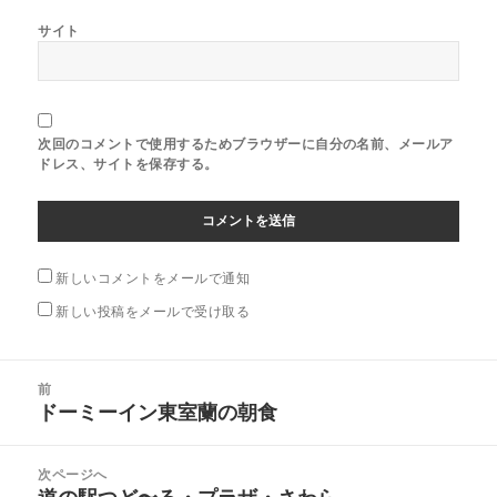
サイト
次回のコメントで使用するためブラウザーに自分の名前、メールア
ドレス、サイトを保存する。
新しいコメントをメールで通知
新しい投稿をメールで受け取る
投
前
稿
ドーミーイン東室蘭の朝食
前
ナ
の
ビ
投
次ページへ
ゲ
稿:
道の駅つど〜る・プラザ・さわら