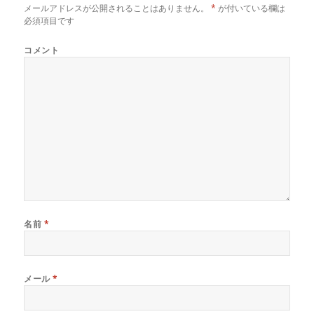
ド
さ
ド
メールアドレスが公開されることはありません。
*
が付いている欄は
ウ
い
ウ
で
(
で
必須項目です
開
新
開
き
し
き
ま
い
ま
コメント
す
ウ
す
)
ィ
)
ン
ド
ウ
で
開
き
ま
す
)
名前
*
メール
*