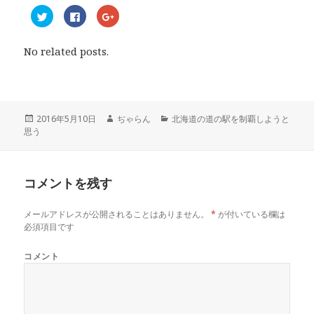
ク
F
ク
リ
a
リ
ッ
c
ッ
ク
e
ク
し
b
し
No related posts.
て
o
て
T
o
G
w
k
o
i
で
o
t
共
g
t
有
l
e
す
e
r
る
+
投
2016年5月10日
作
ぢゃらん
カ
北海道の道の駅を制覇しようと
で
に
で
思う
稿
成
テ
共
は
共
有
ク
有
日:
者
ゴ
(
リ
(
リ
新
ッ
新
し
ク
し
ー
い
し
い
コメントを残す
ウ
て
ウ
ィ
く
ィ
ン
だ
ン
ド
さ
ド
メールアドレスが公開されることはありません。
*
が付いている欄は
ウ
い
ウ
で
(
で
必須項目です
開
新
開
き
し
き
ま
い
ま
コメント
す
ウ
す
)
ィ
)
ン
ド
ウ
で
開