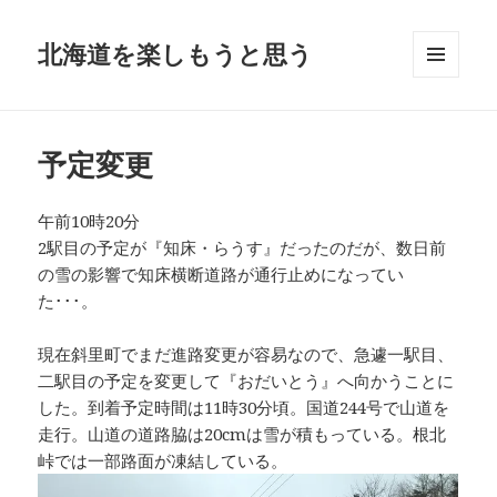
北海道を楽しもうと思う
メニュ
ーとウ
ィジェ
ット
予定変更
午前10時20分
2駅目の予定が『知床・らうす』だったのだが、数日前
の雪の影響で知床横断道路が通行止めになってい
た･･･。
現在斜里町でまだ進路変更が容易なので、急遽一駅目、
二駅目の予定を変更して『おだいとう』へ向かうことに
した。到着予定時間は11時30分頃。国道244号で山道を
走行。山道の道路脇は20cmは雪が積もっている。根北
峠では一部路面が凍結している。