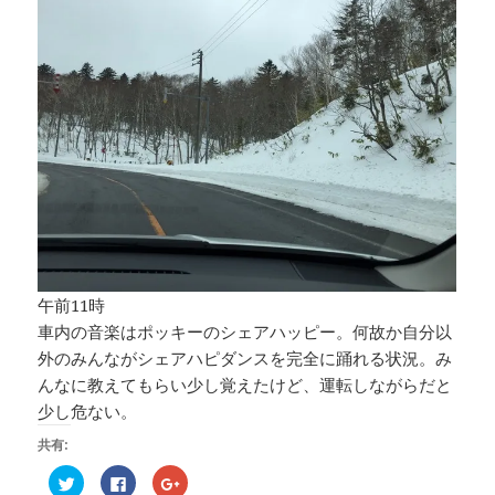
午前11時
車内の音楽はポッキーのシェアハッピー。何故か自分以
外のみんながシェアハピダンスを完全に踊れる状況。み
んなに教えてもらい少し覚えたけど、運転しながらだと
少し危ない。
共有:
ク
F
ク
リ
a
リ