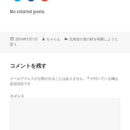
ッ
c
ッ
ク
e
ク
し
b
し
No related posts.
て
o
て
T
o
G
w
k
o
i
で
o
t
共
g
t
有
l
e
す
e
r
る
+
投
2016年5月1日
作
ぢゃらん
カ
北海道の道の駅を制覇しようと
で
に
で
思う
稿
成
テ
共
は
共
有
ク
有
日:
者
ゴ
(
リ
(
リ
新
ッ
新
し
ク
し
ー
い
し
い
コメントを残す
ウ
て
ウ
ィ
く
ィ
ン
だ
ン
ド
さ
ド
メールアドレスが公開されることはありません。
*
が付いている欄は
ウ
い
ウ
で
(
で
必須項目です
開
新
開
き
し
き
ま
い
ま
コメント
す
ウ
す
)
ィ
)
ン
ド
ウ
で
開
き
ま
す