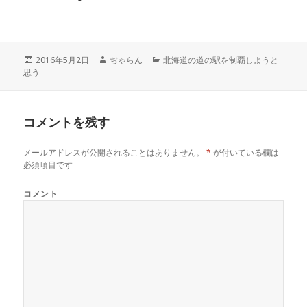
T
o
G
w
k
o
i
で
o
t
共
g
t
有
l
e
す
e
r
る
+
投
2016年5月2日
作
ぢゃらん
カ
北海道の道の駅を制覇しようと
で
に
で
思う
稿
成
テ
共
は
共
有
ク
有
日:
者
ゴ
(
リ
(
リ
新
ッ
新
し
ク
し
ー
い
し
い
コメントを残す
ウ
て
ウ
ィ
く
ィ
ン
だ
ン
ド
さ
ド
メールアドレスが公開されることはありません。
*
が付いている欄は
ウ
い
ウ
で
(
で
必須項目です
開
新
開
き
し
き
ま
い
ま
コメント
す
ウ
す
)
ィ
)
ン
ド
ウ
で
開
き
ま
す
)