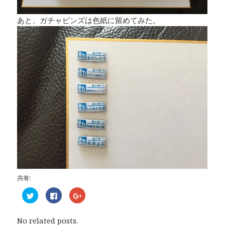
あと、ガチャピンズは色紙に留めてみた。
共有:
ク
F
ク
リ
a
リ
ッ
c
ッ
ク
e
ク
し
b
し
No related posts.
て
o
て