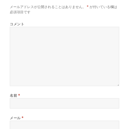
ン
だ
ン
ド
さ
ド
メールアドレスが公開されることはありません。
*
が付いている欄は
ウ
い
ウ
で
(
で
必須項目です
開
新
開
き
し
き
ま
い
ま
コメント
す
ウ
す
)
ィ
)
ン
ド
ウ
で
開
き
ま
す
)
名前
*
メール
*