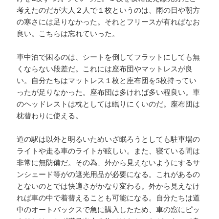
考えたのだが
大人２人で１枚というのは、雨の日や朝方
の寒さには足りなかった。それとフリースが有ればなお
良い。こちらは忘れていった。
車中泊で困るのは、シートを倒してフラットにしても無
くならない段差だ。これには座布団やマットレスが良
い。自分たちはマットレス１枚と座布団を5枚
持ってい
ったが足りなかった。座布団は多ければ多い程良い。車
のヘッドレストは枕としては眠りにくいのだ。座布団は
枕替わりに使える。
道の駅は以外と明るいためいざ眠ろうとしても駐車場の
ライトや走る車のライトが眩しい。また、寝ている間は
非常に無防備だ。その為、外から見えないようにするサ
ンシェード等がの遮光用品が必要になる。これがあるの
とないのとでは快適さがかなり変わる。外から見えなけ
れば車の中で着替えることも可能になる。自分たちは道
中のオートバックスで急に購入したため、車の窓にピッ