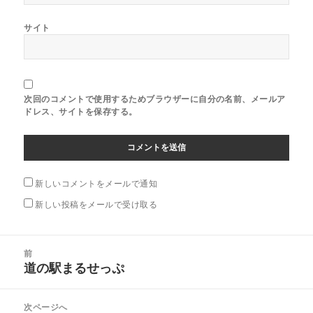
サイト
次回のコメントで使用するためブラウザーに自分の名前、メールア
ドレス、サイトを保存する。
新しいコメントをメールで通知
新しい投稿をメールで受け取る
投
前
稿
道の駅まるせっぷ
前
ナ
の
ビ
投
次ページへ
ゲ