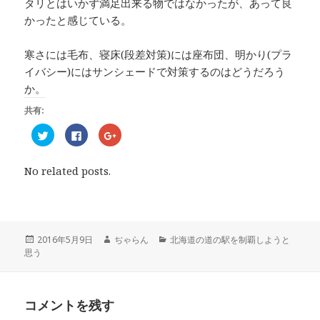
タリとはいかず満足出来る物ではなかったが、あって良
かったと感じている。
寒さには毛布、寝床(段差対策)には座布団、明かり(プラ
イバシー)にはサンシェードで対策するのはどうだろう
か。
共有:
ク
F
ク
リ
a
リ
ッ
c
ッ
ク
e
ク
し
b
し
No related posts.
て
o
て
T
o
G
w
k
o
i
で
o
t
共
g
t
有
l
e
す
e
r
る
+
投
2016年5月9日
作
ぢゃらん
カ
北海道の道の駅を制覇しようと
で
に
で
思う
稿
成
テ
共
は
共
有
ク
有
日:
者
ゴ
(
リ
(
リ
新
ッ
新
し
ク
し
ー
い
し
い
コメントを残す
ウ
て
ウ
ィ
く
ィ