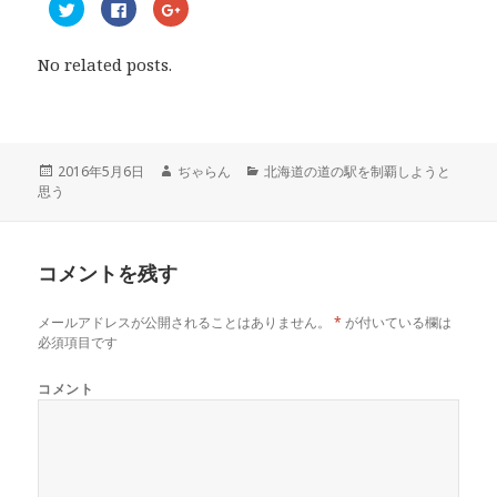
ク
F
ク
リ
a
リ
ッ
c
ッ
ク
e
ク
し
b
し
No related posts.
て
o
て
T
o
G
w
k
o
i
で
o
t
共
g
t
有
l
e
す
e
r
る
+
投
2016年5月6日
作
ぢゃらん
カ
北海道の道の駅を制覇しようと
で
に
で
思う
稿
成
テ
共
は
共
有
ク
有
日:
者
ゴ
(
リ
(
リ
新
ッ
新
し
ク
し
ー
い
し
い
コメントを残す
ウ
て
ウ
ィ
く
ィ
ン
だ
ン
ド
さ
ド
メールアドレスが公開されることはありません。
*
が付いている欄は
ウ
い
ウ
で
(
で
必須項目です
開
新
開
き
し
き
ま
い
ま
コメント
す
ウ
す
)
ィ
)
ン
ド
ウ
で
開
き