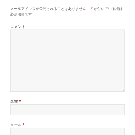
ン
だ
ン
ド
さ
ド
メールアドレスが公開されることはありません。
*
が付いている欄は
ウ
い
ウ
で
(
で
必須項目です
開
新
開
き
し
き
ま
い
ま
コメント
す
ウ
す
)
ィ
)
ン
ド
ウ
で
開
き
ま
す
)
名前
*
メール
*