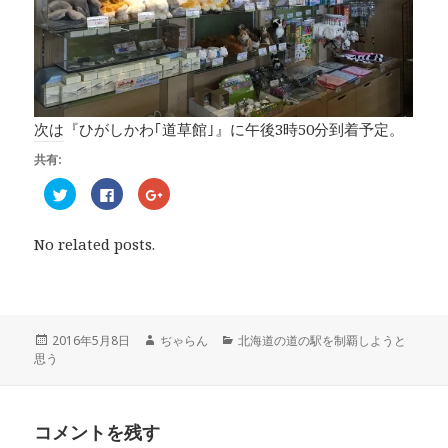
次は『ひがしかわ｢道草館｣』に午後3時50分到着予定。
共有:
ク
F
ク
リ
a
リ
ッ
c
ッ
ク
e
ク
し
b
し
No related posts.
て
o
て
T
o
G
w
k
o
i
で
o
t
共
g
t
有
l
e
す
e
r
る
+
投
2016年5月8日
作
ぢゃらん
カ
北海道の道の駅を制覇しようと
で
に
で
思う
稿
成
テ
共
は
共
有
ク
有
日:
者
ゴ
(
リ
(
リ
新
ッ
新
し
ク
し
ー
い
し
い
コメントを残す
ウ
て
ウ
ィ
く
ィ