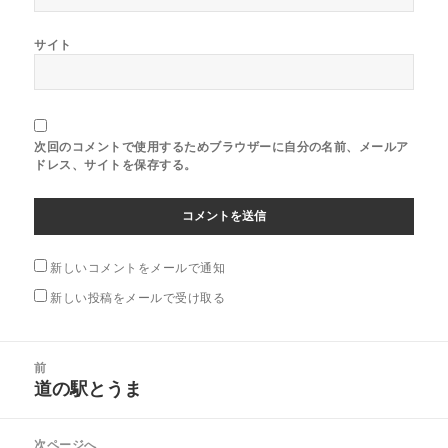
サイト
次回のコメントで使用するためブラウザーに自分の名前、メールア
ドレス、サイトを保存する。
新しいコメントをメールで通知
新しい投稿をメールで受け取る
投
前
稿
道の駅とうま
前
ナ
の
ビ
投
次ページへ