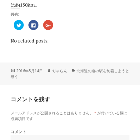
は約150km。
共有:
ク
F
ク
リ
a
リ
ッ
c
ッ
ク
e
ク
し
b
し
No related posts.
て
o
て
T
o
G
w
k
o
i
で
o
t
共
g
t
有
l
e
す
e
r
る
+
投
2016年5月14日
作
ぢゃらん
カ
北海道の道の駅を制覇しようと
で
に
で
思う
稿
成
テ
共
は
共
有
ク
有
日:
者
ゴ
(
リ
(
リ
新
ッ
新
し
ク
し
ー
い
し
い
コメントを残す
ウ
て
ウ
ィ
く
ィ
ン
だ
ン
ド
さ
ド
メールアドレスが公開されることはありません。
*
が付いている欄は
ウ
い
ウ
で
(
で
必須項目です
開
新
開
き
し
き
ま
い
ま
コメント
す
ウ
す
)
ィ
)