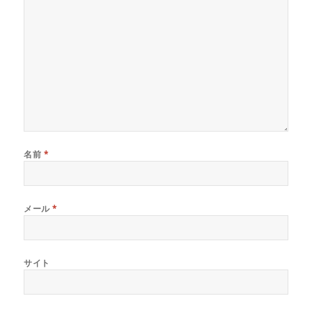
ン
ド
ウ
で
開
き
ま
す
)
名前
*
メール
*
サイト