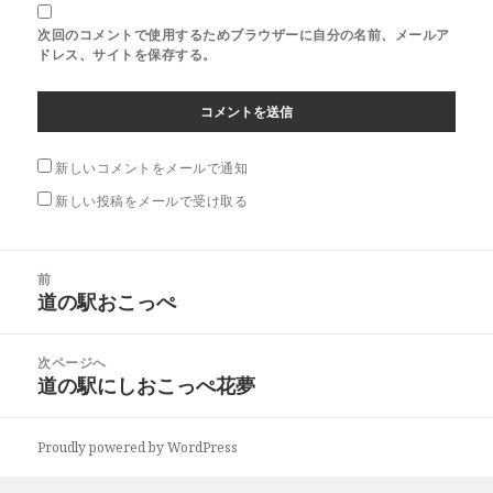
次回のコメントで使用するためブラウザーに自分の名前、メールア
ドレス、サイトを保存する。
新しいコメントをメールで通知
新しい投稿をメールで受け取る
投
前
稿
道の駅おこっぺ
前
ナ
の
ビ
投
次ページへ
ゲ
稿:
道の駅にしおこっぺ花夢
次
ー
の
シ
投
ョ
Proudly powered by WordPress
稿:
ン