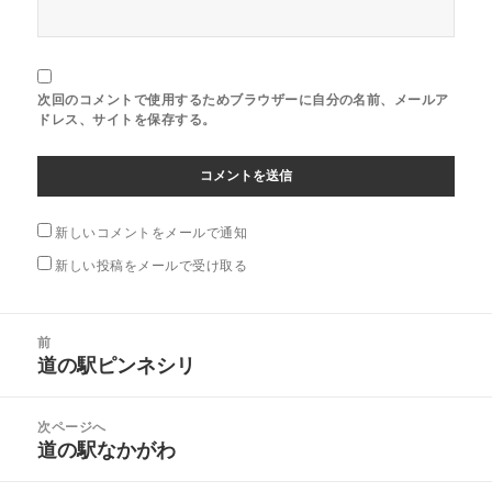
次回のコメントで使用するためブラウザーに自分の名前、メールア
ドレス、サイトを保存する。
新しいコメントをメールで通知
新しい投稿をメールで受け取る
投
前
稿
道の駅ピンネシリ
前
ナ
の
ビ
投
次ページへ
ゲ
稿:
道の駅なかがわ
次
ー
の
シ