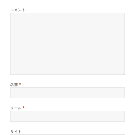
き
し
き
ま
い
ま
コメント
す
ウ
す
)
ィ
)
ン
ド
ウ
で
開
き
ま
す
)
名前
*
メール
*
サイト