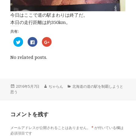
今日はここで道の駅まわりは終了だ。
本日の走行距離は約350km。
共有:
ク
F
ク
リ
a
リ
ッ
c
ッ
ク
e
ク
し
b
し
No related posts.
て
o
て
T
o
G
w
k
o
i
で
o
t
共
g
t
有
l
e
す
e
r
る
+
投
2016年5月7日
作
ぢゃらん
カ
北海道の道の駅を制覇しようと
で
に
で
思う
稿
成
テ
共
は
共
有
ク
有
日:
者
ゴ
(
リ
(
リ
新
ッ
新
し
ク
し
ー
い
し
い
コメントを残す
ウ
て
ウ
ィ
く
ィ
ン
だ
ン
ド
さ
ド
メールアドレスが公開されることはありません。
*
が付いている欄は
ウ
い
ウ
で
(
で
必須項目です
開
新
開