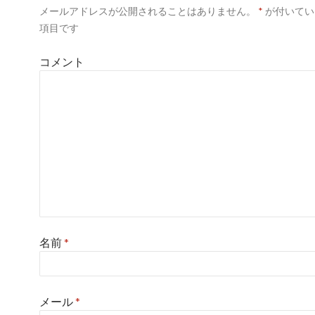
ウ
メールアドレスが公開されることはありません。
*
が付いてい
シ
で
開
項目です
き
ョ
ま
す
)
コメント
ン
名前
*
メール
*