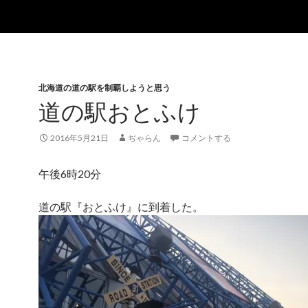
北海道の道の駅を制覇しようと思う
道の駅おとふけ
2016年5月21日
ぢゃらん
コメントする
午後6時20分
道の駅『おとふけ』に到着した。