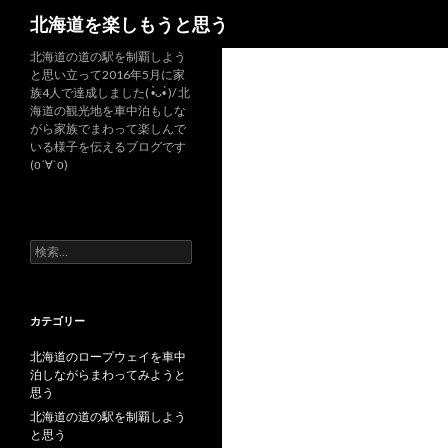
検
北海道を楽しもうと思う
索
北海道の道の駅を制覇しよう
と思い立って2016年5月に家
族4人で達成しました( •̀ᴗ•́ )/ 北
海道の観光地を車中泊もしな
がら家族でまわって楽しんで
いる様子を伝えるブログです
(о´∀`о)
検
索
:
カテゴリー
北海道のロープウェイを車中
泊しながらまわってみようと
思う
北海道の道の駅を制覇しよう
と思う