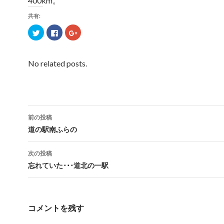
400km。
共有:
ク
F
ク
リ
a
リ
ッ
c
ッ
ク
e
ク
し
b
し
て
o
て
No related posts.
T
o
G
w
k
o
i
で
o
t
共
g
t
有
l
e
す
e
r
る
+
で
に
で
共
は
共
前の投稿
有
ク
有
(
リ
(
投
道の駅南ふらの
新
ッ
新
し
ク
し
い
し
い
稿
ウ
て
ウ
次の投稿
ィ
く
ィ
ン
だ
ン
ナ
忘れていた･･･道北の一駅
ド
さ
ド
ウ
い
ウ
で
(
で
ビ
開
新
開
き
し
き
ゲ
ま
い
ま
す
ウ
す
コメントを残す
)
ィ
)
ー
ン
ド