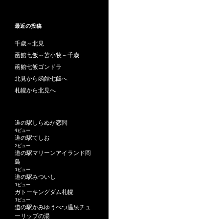
最近の投稿
千歳～北見
函館七飯～苫小牧～千歳
函館七飯ゴンドラ
北見から函館七飯へ
札幌から北見へ
道の駅しらぬか恋問
4ビュー
道の駅てしお
2ビュー
道の駅マリーンアイランド岡
島
1ビュー
道の駅みついし
1ビュー
ガトーキングダム札幌
1ビュー
道の駅かみゆうべつ温泉チュ
ーリップの湯