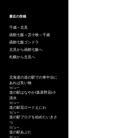
最近の投稿
千歳～北見
函館七飯～苫小牧～千歳
函館七飯ゴンドラ
北見から函館七飯へ
札幌から北見へ
北海道の道の駅での車中泊に
あれば良い物
1ビュー
道の駅はなやか(葉菜野花)小
清水
1ビュー
道の駅花ロードえにわ
1ビュー
道の駅ブログを始めたいきさ
つ
1ビュー
道の駅あぷた
1ビュー