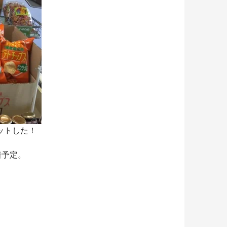
ットした！
着予定。