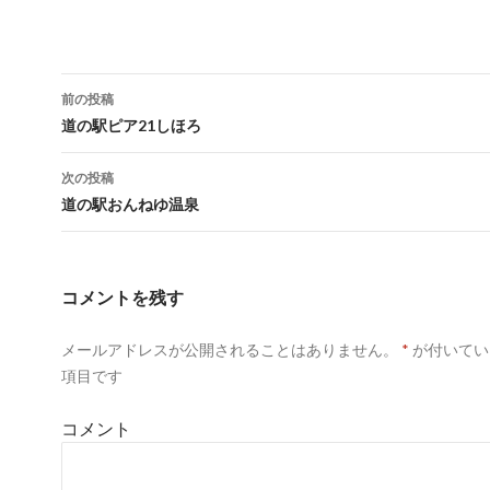
w
k
o
i
で
o
t
共
g
t
有
l
e
す
e
r
る
+
で
に
で
共
は
共
前の投稿
有
ク
有
(
リ
(
投
道の駅ピア21しほろ
新
ッ
新
し
ク
し
い
し
い
稿
ウ
て
ウ
次の投稿
ィ
く
ィ
ン
だ
ン
ナ
道の駅おんねゆ温泉
ド
さ
ド
ウ
い
ウ
で
(
で
ビ
開
新
開
き
し
き
ゲ
ま
い
ま
す
ウ
す
コメントを残す
)
ィ
)
ー
ン
ド
ウ
メールアドレスが公開されることはありません。
*
が付いてい
シ
で
開
項目です
き
ョ
ま
す
)
コメント
ン