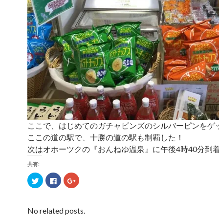
ここで、はじめてのガチャピンズのシルバーピンをゲ
ここの道の駅で、十勝の道の駅も制覇した！
次はオホーツクの『おんねゆ温泉』に午後4時40分到
共有:
ク
F
ク
リ
a
リ
ッ
c
ッ
ク
e
ク
し
b
し
て
o
て
No related posts.
T
o
G