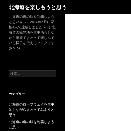
検
北海道を楽しもうと思う
索
北海道の道の駅を制覇しよう
と思い立って2016年5月に家
族4人で達成しました( •̀ᴗ•́ )/ 北
海道の観光地を車中泊もしな
がら家族でまわって楽しんで
いる様子を伝えるブログです
(о´∀`о)
検
索
:
カテゴリー
北海道のロープウェイを車中
泊しながらまわってみようと
思う
北海道の道の駅を制覇しよう
と思う